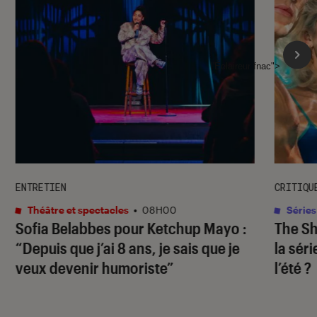
l'Éclaireur fnac">
ENTRETIEN
CRITIQU
Théâtre et spectacles
•
08H00
Séries
Sofia Belabbes pour
Ketchup Mayo
:
The S
“Depuis que j’ai 8 ans, je sais que je
la sér
veux devenir humoriste”
l’été ?