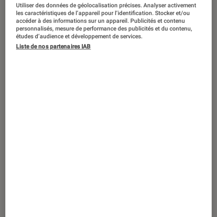
ACTU
Utiliser des données de géolocalisation précises. Analyser activement
les caractéristiques de l’appareil pour l’identification. Stocker et/ou
Accessoires
•
04 nov. 2020
accéder à des informations sur un appareil. Publicités et contenu
personnalisés, mesure de performance des publicités et du contenu,
Panasonic Lumix S 85 mm F1,8 : une
études d’audience et développement de services.
nouvelle optique compacte pour
Liste de nos partenaires IAB
boîtiers plein format