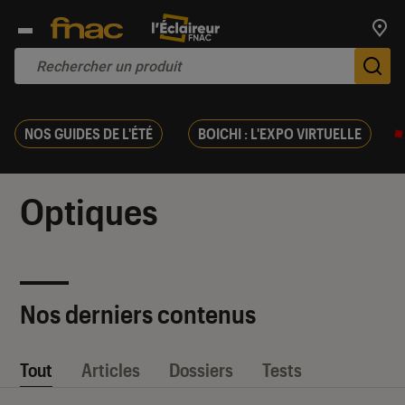
Trouv
De
NOS GUIDES DE L'ÉTÉ
BOICHI : L'EXPO VIRTUELLE
Optiques
Nos derniers contenus
Tout
Articles
Dossiers
Tests