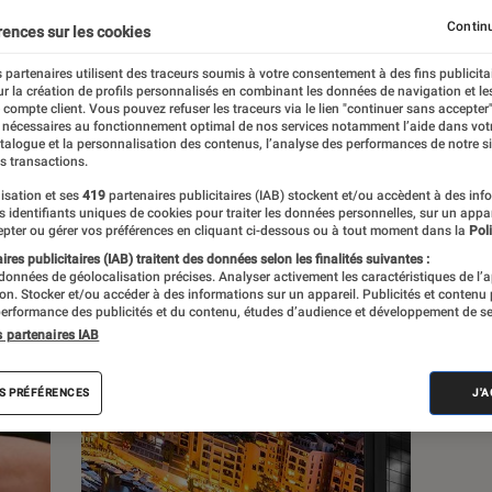
Continu
rences sur les cookies
s
 partenaires utilisent des traceurs soumis à votre consentement à des fins publicita
r la création de profils personnalisés en combinant les données de navigation et l
e compte client. Vous pouvez refuser les traceurs via le lien "continuer sans accepter"
 guides
Tests
 nécessaires au fonctionnement optimal de nos services notamment l’aide dans vot
atalogue et la personnalisation des contenus, l’analyse des performances de notre si
s transactions.
isation et ses
419
partenaires publicitaires (IAB) stockent et/ou accèdent à des inf
es identifiants uniques de cookies pour traiter les données personnelles, sur un appa
pter ou gérer vos préférences en cliquant ci-dessous ou à tout moment dans la
Poli
res publicitaires (IAB) traitent des données selon les finalités suivantes :
 données de géolocalisation précises. Analyser activement les caractéristiques de l’
tion. Stocker et/ou accéder à des informations sur un appareil. Publicités et contenu
erformance des publicités et du contenu, études d’audience et développement de se
s partenaires IAB
S PRÉFÉRENCES
J'