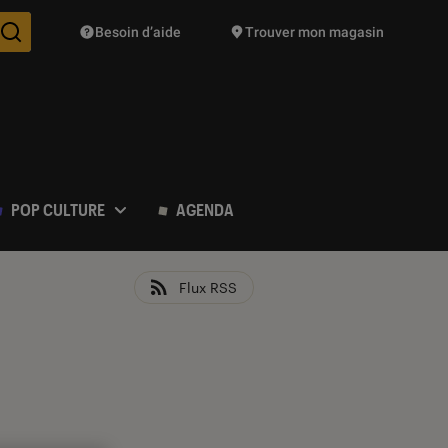
Besoin d’aide
Trouver mon magasin
Des suggestions de produits vont vous être proposées pendant vo
POP CULTURE
AGENDA
Flux RSS