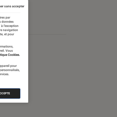
er sans accepter
ires par
es données
 à l’exception
re navigation
te, et pour
ormations,
reil. Vous
tique Cookies.
appareil pour
 personnalisés,
rvices.
ACCEPTE