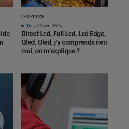
DÉCRYPTAGE
TV
•
09 oct. 2024
uide
Direct Led, Full Led, Led Edge,
on
Qled, Oled, j’y comprends rien
moi, on m’explique ?