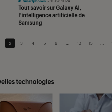
Smartphones
•
11 avr. 2024
Tout savoir sur Galaxy AI,
l’intelligence artificielle de
Samsung
2
3
4
5
6
...
10
15
...
velles technologies