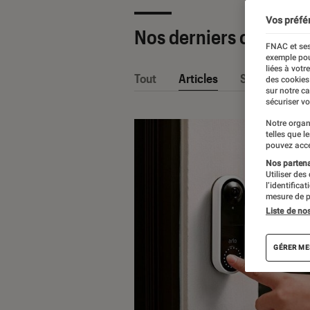
Vos préfé
Nos derniers contenu
FNAC et ses
exemple pou
liées à votr
Tout
Articles
Sélections et
des cookies
sur notre c
sécuriser vo
Notre organ
telles que l
pouvez acce
Nos partenai
Utiliser des
l’identifica
mesure de p
Liste de no
GÉRER ME