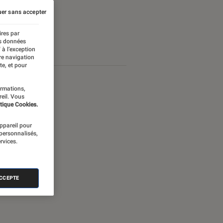
er sans accepter
ires par
es données
 à l’exception
re navigation
te, et pour
ormations,
reil. Vous
tique Cookies.
appareil pour
 personnalisés,
rvices.
ACCEPTE