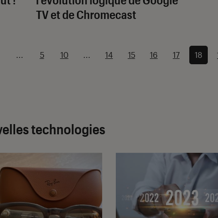
TV et de Chromecast
...
5
10
...
14
15
16
17
18
velles technologies