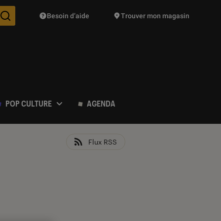
Besoin d’aide
Trouver mon magasin
Des suggestions de produits vont vous être proposées pendant vo
POP CULTURE
AGENDA
Flux RSS