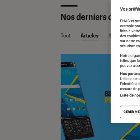
Vos préfé
Nos derniers contenu
FNAC et ses
exemple pou
liées à votr
Tout
Articles
Sélections et
des cookies
sur notre c
sécuriser vo
Notre organ
telles que l
pouvez acce
Nos partenai
Utiliser des
l’identifica
mesure de p
Liste de no
GÉRER ME