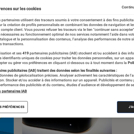
Continu
rences sur les cookies
s
 partenaires utilisent des traceurs soumis à votre consentement à des fins publicita
r la création de profils personnalisés en combinant les données de navigation et l
e compte client. Vous pouvez refuser les traceurs via le lien "continuer sans accepter"
 guides
Tests
 nécessaires au fonctionnement optimal de nos services notamment l’aide dans vot
atalogue et la personnalisation des contenus, l’analyse des performances de notre si
s transactions.
isation et ses
419
partenaires publicitaires (IAB) stockent et/ou accèdent à des inf
es identifiants uniques de cookies pour traiter les données personnelles, sur un appa
pter ou gérer vos préférences en cliquant ci-dessous ou à tout moment dans la
Poli
res publicitaires (IAB) traitent des données selon les finalités suivantes :
 données de géolocalisation précises. Analyser activement les caractéristiques de l’
tion. Stocker et/ou accéder à des informations sur un appareil. Publicités et contenu
erformance des publicités et du contenu, études d’audience et développement de se
s partenaires IAB
S PRÉFÉRENCES
J'