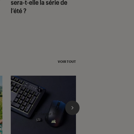
r
sera-t-elle la série de
Professeur Penna
l’été ?
VOIR TOUT
l'Éclaireur fnac">