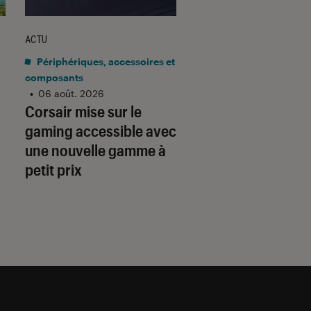
ACTU
ACTU
Périphériques, accessoires et
Application
•
06 aoû
Gmail barre la rou
composants
•
06 août. 2026
adresses tierces :
Corsair mise sur le
qu’il faut savoir p
gaming accessible avec
préparer
une nouvelle gamme à
petit prix