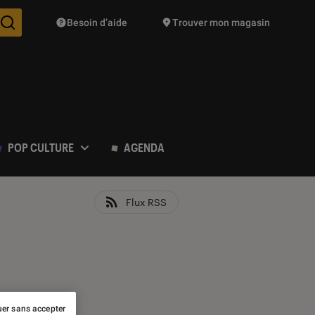
Besoin d’aide
Trouver mon magasin
Des suggestions de produits vont vous être proposées pendant vo
POP CULTURE
AGENDA
Flux RSS
er sans accepter