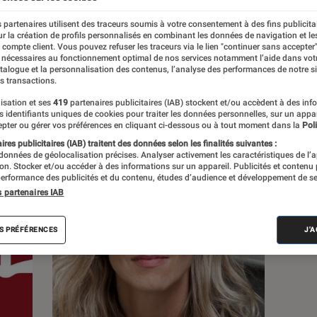
 partenaires utilisent des traceurs soumis à votre consentement à des fins publicita
s
r la création de profils personnalisés en combinant les données de navigation et l
e compte client. Vous pouvez refuser les traceurs via le lien "continuer sans accepter"
 nécessaires au fonctionnement optimal de nos services notamment l’aide dans vot
atalogue et la personnalisation des contenus, l’analyse des performances de notre si
 guides
s transactions.
isation et ses
419
partenaires publicitaires (IAB) stockent et/ou accèdent à des inf
es identifiants uniques de cookies pour traiter les données personnelles, sur un appa
pter ou gérer vos préférences en cliquant ci-dessous ou à tout moment dans la
Poli
res publicitaires (IAB) traitent des données selon les finalités suivantes :
 données de géolocalisation précises. Analyser activement les caractéristiques de l’
tion. Stocker et/ou accéder à des informations sur un appareil. Publicités et contenu
erformance des publicités et du contenu, études d’audience et développement de se
s partenaires IAB
S PRÉFÉRENCES
J'