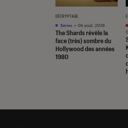
DÉCRYPTAGE
E
s
•
06 août. 2026
Séries
•
06 août. 2026
hards
: la série
The Shards
révèle la
0
lle fidèle au roman
face (très) sombre du
t Easton Ellis ?
Hollywood des années
q
1980