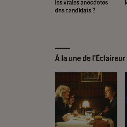
 tout est vrai ?
les vraies anecdotes
des candidats ?
À la une de
l'Éclaireu