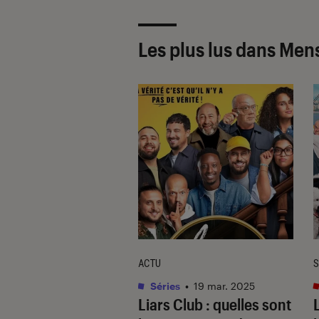
Les plus lus dans Me
UE
ACTU
S
s / BD
•
01 déc. 2015
Séries
•
19 mar. 2025
ine de Vigan : est-
Liars Club
: quelles sont