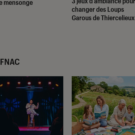
3 jeux d’ambiance pou
le mensonge
changer des
Loups
Garous de Thiercelieux
r FNAC