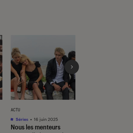
ACTU
ENTRETIEN
Séries
•
16 juin 2025
Livres / BD
•
24 août.
Nous les menteurs
Les petites leçons