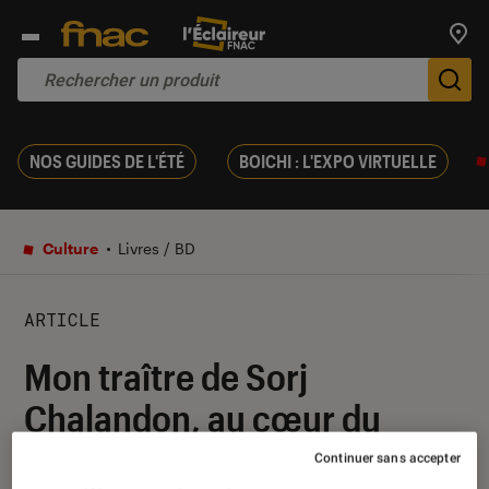
Trouv
De
NOS GUIDES DE L'ÉTÉ
BOICHI : L'EXPO VIRTUELLE
Culture
Livres / BD
ARTICLE
Mon traître de Sorj
Chalandon, au cœur du
conflit irlandais
Continuer sans accepter