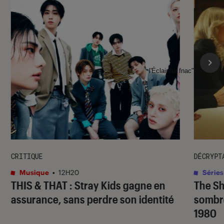
l'Éclaireur fnac">
CRITIQUE
DÉCRYPT
Musique
•
12H20
Séries
THIS & THAT
: Stray Kids gagne en
The S
assurance, sans perdre son identité
sombr
1980