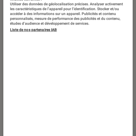
PRISE EN MAIN
Utiliser des données de géolocalisation précises. Analyser activement
les caractéristiques de l’appareil pour l’identification. Stocker et/ou
Maison
•
17 juin 2025
accéder à des informations sur un appareil. Publicités et contenu
Ninja Creami Deluxe : la révolution des
personnalisés, mesure de performance des publicités et du contenu,
études d’audience et développement de services.
desserts glacés à la maison ?
Liste de nos partenaires IAB