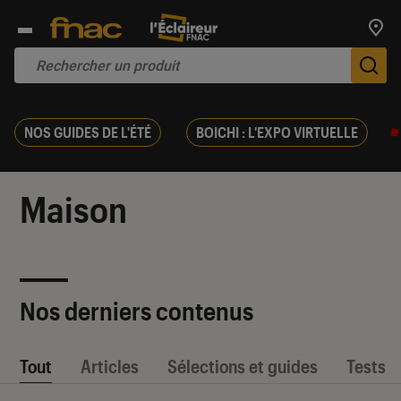
Trouv
De
NOS GUIDES DE L'ÉTÉ
BOICHI : L'EXPO VIRTUELLE
Maison
Nos derniers contenus
Tout
Articles
Sélections et guides
Tests