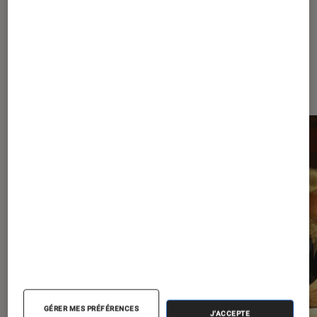
À la une de
VOIR TOUT
l'Éclaireur FNAC
l'Éclaireur fnac">
GÉRER MES PRÉFÉRENCES
J'ACCEPTE