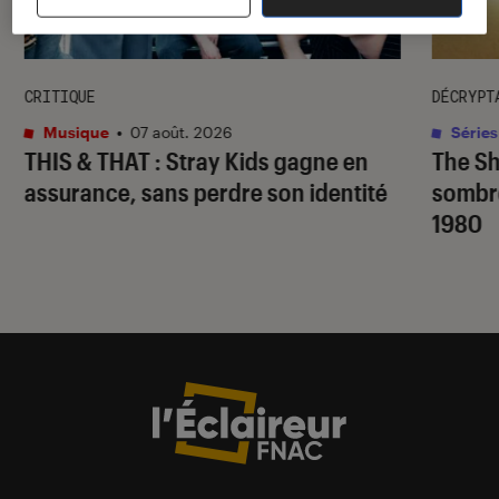
CRITIQUE
DÉCRYPT
Musique
•
07 août. 2026
Séries
THIS & THAT
: Stray Kids gagne en
The S
assurance, sans perdre son identité
sombr
1980