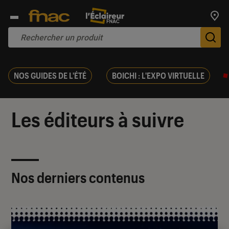
Trouv
De
NOS GUIDES DE L'ÉTÉ
BOICHI : L'EXPO VIRTUELLE
Les éditeurs à suivre
Nos derniers contenus