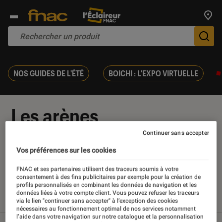
Trouv
De
NOS GUIDES DE L'ÉTÉ
BOICHI : L'EXPO VIRTUELLE
Les arènes
Continuer sans accepter
Vos préférences sur les cookies
Nos derniers contenus
FNAC et ses partenaires utilisent des traceurs soumis à votre
consentement à des fins publicitaires par exemple pour la création de
profils personnalisés en combinant les données de navigation et les
données liées à votre compte client. Vous pouvez refuser les traceurs
Tout
Articles
Sélections et guides
via le lien "continuer sans accepter" à l’exception des cookies
nécessaires au fonctionnement optimal de nos services notamment
l’aide dans votre navigation sur notre catalogue et la personnalisation