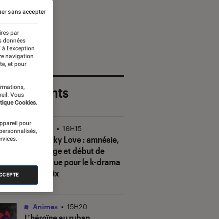
er sans accepter
ires par
es données
 à l’exception
re navigation
te, et pour
ormations,
 plus récents
reil. Vous
tique Cookies.
appareil pour
Séries
•
16H15
 personnalisés,
Our Sticky Love
: amnésie,
rvices.
mensonge et début de
polémique pour le k-drama
de Netflix
ACCEPTE
Animes
•
15H20
L’héroïne au ruban
,