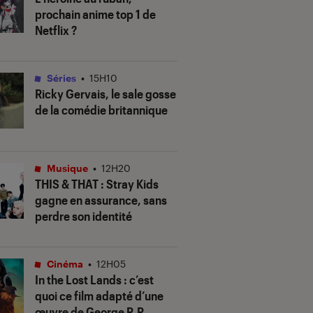
prochain anime top 1 de
Netflix ?
Séries
•
15H10
Ricky Gervais, le sale gosse
de la comédie britannique
Musique
•
12H20
THIS & THAT
: Stray Kids
gagne en assurance, sans
perdre son identité
Cinéma
•
12H05
In the Lost Lands
: c’est
quoi ce film adapté d’une
œuvre de George R.R.