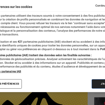
s et Reportages
Continu
rences sur les cookies
 partenaires utilisent des traceurs soumis à votre consentement à des fins publicita
r la création de profils personnalisés en combinant les données de navigation et l
e compte client. Vous pouvez refuser les traceurs via le lien "continuer sans accepter"
 nécessaires au fonctionnement optimal de nos services notamment l’aide dans vot
atalogue et la personnalisation des contenus, l’analyse des performances de notre si
s transactions.
isation et ses
421
partenaires publicitaires (IAB) stockent et/ou accèdent à des inf
Les
es identifiants uniques de cookies pour traiter les données personnelles, sur un appa
pter ou gérer vos préférences en cliquant ci-dessous ou à tout moment dans la
Poli
res publicitaires (IAB) traitent des données selon les finalités suivantes :
 données de géolocalisation précises. Analyser activement les caractéristiques de l’
tion. Stocker et/ou accéder à des informations sur un appareil. Publicités et contenu
erformance des publicités et du contenu, études d’audience et développement de se
s partenaires IAB
S PRÉFÉRENCES
J'