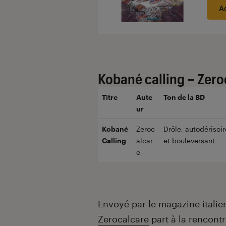
A
Kobané calling – Zer
Titre
Aute
Ton de la BD
ur
Kobané
Zeroc
Drôle, autodérisoir
Calling
alcar
et bouleversant
e
Envoyé par le magazine itali
Zerocalcare
part à la rencont