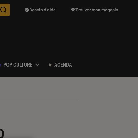
Besoin d’aide
Trouver mon magasin
Des suggestions de produits vont vous être proposées pendant vo
POP CULTURE
AGENDA
D