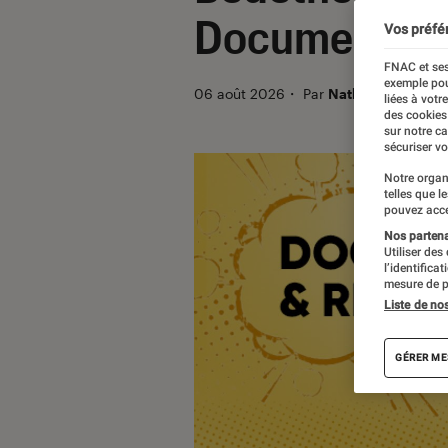
Documentaire
Vos préfé
FNAC et ses
exemple pou
06 août 2026
・
Par
Nathalie Cordier
liées à votr
des cookies
sur notre c
sécuriser vo
Notre organ
telles que l
pouvez acce
Nos partenai
Utiliser des
l’identifica
mesure de p
Liste de no
GÉRER ME