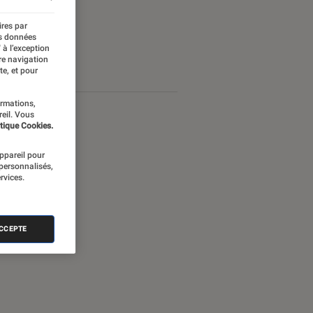
ires par
es données
 à l’exception
re navigation
te, et pour
ormations,
reil. Vous
tique Cookies.
appareil pour
 personnalisés,
rvices.
ACCEPTE