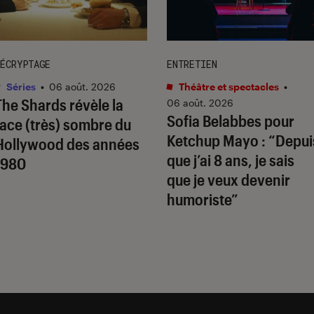
ÉCRYPTAGE
ENTRETIEN
Séries
•
06 août. 2026
Théâtre et spectacles
•
The Shards
révèle la
06 août. 2026
Sofia Belabbes pour
face (très) sombre du
Ketchup Mayo
: “Depui
Hollywood des années
que j’ai 8 ans, je sais
1980
que je veux devenir
humoriste”