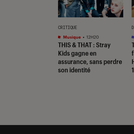
CRITIQUE
D
s
•
15H10
Musique
•
12H20
 Gervais, le sale
THIS & THAT
: Stray
 de la comédie
Kids gagne en
nnique
assurance, sans perdre
son identité