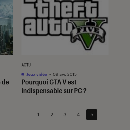
ACTU
Jeux vidéo
•
09 avr. 2015
e de
Pourquoi GTA V est
indispensable sur PC ?
1
2
3
4
5