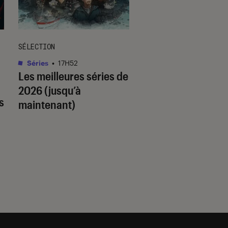
SÉLECTION
SÉLECTION
Séries
•
17H52
Livres / BD
•
18H14
Les meilleures séries de
Quiz romance de l’
2026 (jusqu’à
quel trope amour
s
maintenant)
est fait pour vous 