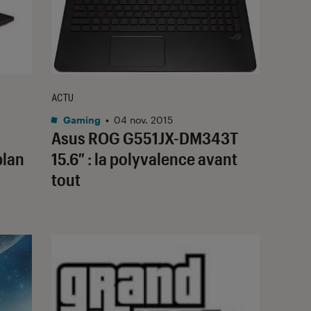
ACTU
Gaming
•
04 nov. 2015
Asus ROG G551JX-DM343T
plan
15.6″ : la polyvalence avant
tout