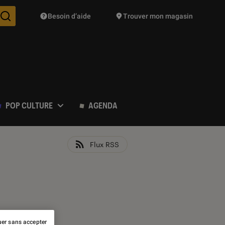
Besoin d’aide
Trouver mon magasin
Des suggestions de produits vont vous être proposées pendant vo
POP CULTURE
AGENDA
Flux RSS
er sans accepter