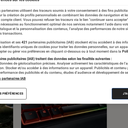
 partenaires utilisent des traceurs soumis à votre consentement à des fins publicita
s
r la création de profils personnalisés en combinant les données de navigation et l
e compte client. Vous pouvez refuser les traceurs via le lien "continuer sans accepter"
 nécessaires au fonctionnement optimal de nos services notamment l’aide dans vot
atalogue et la personnalisation des contenus, l’analyse des performances de notre si
 guides
s transactions.
isation et ses
421
partenaires publicitaires (IAB) stockent et/ou accèdent à des inf
es identifiants uniques de cookies pour traiter les données personnelles, sur un appa
pter ou gérer vos préférences en cliquant ci-dessous ou à tout moment dans la
Poli
res publicitaires (IAB) traitent des données selon les finalités suivantes :
 données de géolocalisation précises. Analyser activement les caractéristiques de l’
tion. Stocker et/ou accéder à des informations sur un appareil. Publicités et contenu
erformance des publicités et du contenu, études d’audience et développement de se
s partenaires IAB
S PRÉFÉRENCES
J'