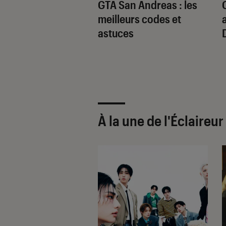
 des PC portables
GTA San Andreas : les
 avec carte
meilleurs codes et
a dernière
astuces
ation
À la une de
l'Éclaireu