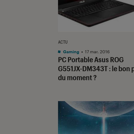
ACTU
Gaming
•
17 mar. 2016
PC Portable Asus ROG
G551JX-DM343T : le bon 
du moment ?