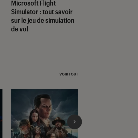
Microsoft Flight
FreeSync et G-Syn
Simulator : tout savoir
les écrans PC gam
sur le jeu de simulation
c’est quoi ?
de vol
VOIR TOUT
l'Éclaireur fnac">