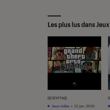
Les plus lus dans Jeux
ION
DÉCRYPTAGE
D
ng
•
25 mai. 2022
Jeux vidéo
•
22 jan. 2020