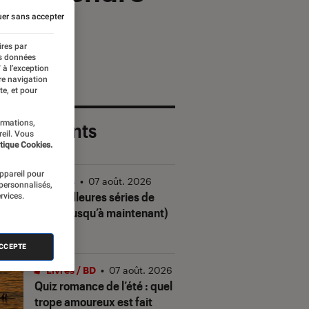
er sans accepter
ires par
es données
 à l’exception
re navigation
te, et pour
ormations,
 plus récents
reil. Vous
tique Cookies.
appareil pour
Séries
•
07 août. 2026
 personnalisés,
Les meilleures séries de
rvices.
2026 (jusqu’à maintenant)
ACCEPTE
Livres / BD
•
07 août. 2026
Quiz romance de l’été : quel
trope amoureux est fait