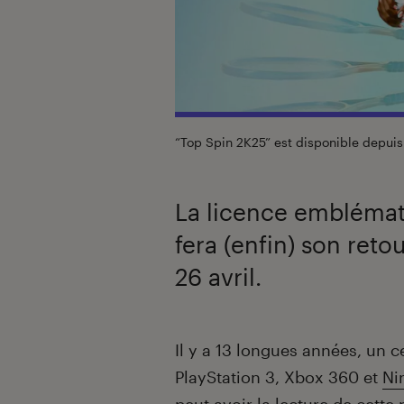
“Top Spin 2K25” est disponible depuis 
La licence emblémati
fera (enfin) son reto
26 avril.
Introduction
Il y a 13 longues années, un c
PlayStation 3, Xbox 360 et
Ni