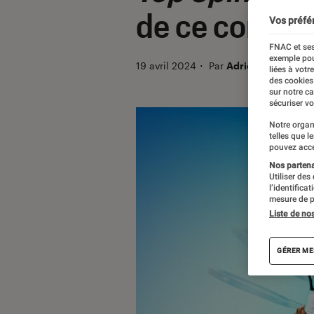
de ce comeb
Vos préfé
FNAC et ses
exemple pou
19 avril 2024
・
Par
Adrien Deyres
liées à votr
des cookies
sur notre c
sécuriser vo
Notre organ
telles que l
pouvez acce
Nos partenai
Utiliser des
l’identifica
mesure de p
Liste de no
GÉRER ME