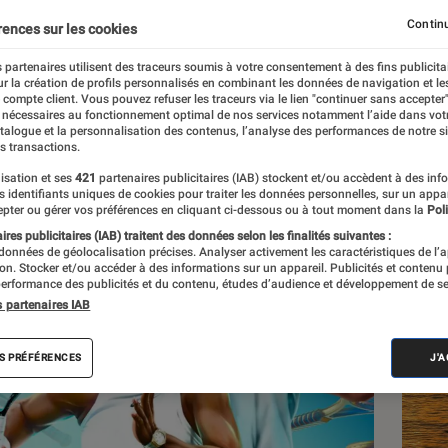
ack événement ?
Continu
rences sur les cookies
 partenaires utilisent des traceurs soumis à votre consentement à des fins publicita
r la création de profils personnalisés en combinant les données de navigation et l
e compte client. Vous pouvez refuser les traceurs via le lien "continuer sans accepter"
 nécessaires au fonctionnement optimal de nos services notamment l’aide dans vot
atalogue et la personnalisation des contenus, l’analyse des performances de notre si
s transactions.
isation et ses
421
partenaires publicitaires (IAB) stockent et/ou accèdent à des inf
Les
es identifiants uniques de cookies pour traiter les données personnelles, sur un appa
pter ou gérer vos préférences en cliquant ci-dessous ou à tout moment dans la
Poli
res publicitaires (IAB) traitent des données selon les finalités suivantes :
 données de géolocalisation précises. Analyser activement les caractéristiques de l’
tion. Stocker et/ou accéder à des informations sur un appareil. Publicités et contenu
erformance des publicités et du contenu, études d’audience et développement de se
s partenaires IAB
S PRÉFÉRENCES
J'