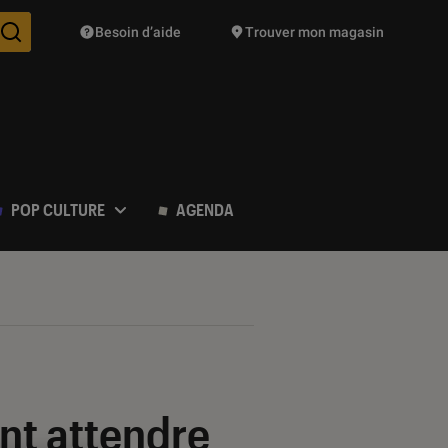
Besoin d’aide
Trouver mon magasin
Des suggestions de produits vont vous être proposées pendant vo
POP CULTURE
AGENDA
nt attendre