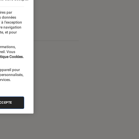
ires par
es données
 à l’exception
re navigation
te, et pour
ormations,
reil. Vous
tique Cookies.
appareil pour
 personnalisés,
rvices.
ACCEPTE