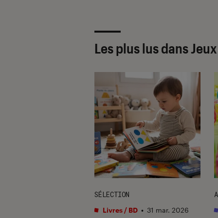
Les plus lus dans Jeux
ION
SÉLECTION
A
ines et jeux
•
Livres / BD
•
31 mar. 2026