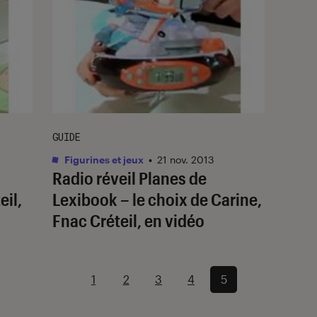
GUIDE
Figurines et jeux
•
21 nov. 2013
Radio réveil Planes de
eil,
Lexibook – le choix de Carine,
Fnac Créteil, en vidéo
1
2
3
4
5