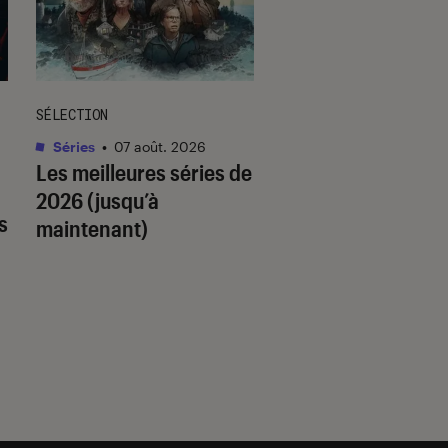
SÉLECTION
SÉLECTION
Séries
•
07 août. 2026
Livres / BD
•
07 août.
Les meilleures séries de
Quiz romance de l’
2026 (jusqu’à
quel trope amour
s
maintenant)
est fait pour vous 