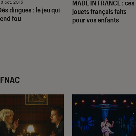
MADE IN FRANCE : ces
8 oct. 2015
Dés dingues : le jeu qui
jouets français faits
rend fou
pour vos enfants
r FNAC