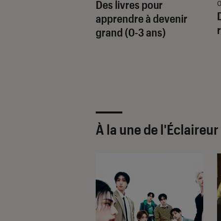
Des livres pour
 2019
0
no Petite Tour
apprendre à devenir
 : une construction
grand (0-3 ans)
mentale !
À la une de
l'Éclaireu