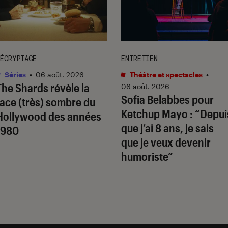
ÉCRYPTAGE
ENTRETIEN
Séries
•
06 août. 2026
Théâtre et spectacles
•
The Shards
révèle la
06 août. 2026
Sofia Belabbes pour
face (très) sombre du
Ketchup Mayo
: “Depui
Hollywood des années
que j’ai 8 ans, je sais
1980
que je veux devenir
humoriste”