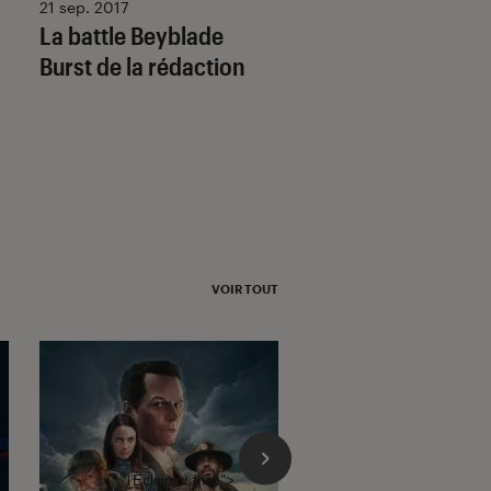
21 sep. 2017
09 oct. 2015
La battle Beyblade
Sew Cool pour s’in
Burst de la rédaction
à la couture sans 
VOIR TOUT
l'Éclaireur fnac">