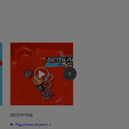
DÉCRYPTAGE
ARTICLE
Figurines et jeux
•
Figurines et jeux
•