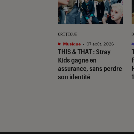
CRITIQUE
D
s
•
07 août. 2026
Musique
•
07 août. 2026
 Gervais, le sale
THIS & THAT
: Stray
 de la comédie
Kids gagne en
nnique
assurance, sans perdre
son identité