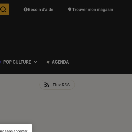
Besoin d’aide
Trouver mon magasin
Des suggestions de produits vont vous être proposées pendant vo
POP CULTURE
AGENDA
Flux RSS
er sans accepter