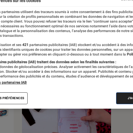
rences sur les cookies
 partenaires utilisent des traceurs soumis à votre consentement à des fins publicita
s
r la création de profils personnalisés en combinant les données de navigation et l
e compte client. Vous pouvez refuser les traceurs via le lien "continuer sans accepter"
 nécessaires au fonctionnement optimal de nos services notamment l’aide dans vot
atalogue et la personnalisation des contenus, l’analyse des performances de notre si
 guides
Tests
s transactions.
isation et ses
421
partenaires publicitaires (IAB) stockent et/ou accèdent à des inf
es identifiants uniques de cookies pour traiter les données personnelles, sur un appa
pter ou gérer vos préférences en cliquant ci-dessous ou à tout moment dans la
Poli
res publicitaires (IAB) traitent des données selon les finalités suivantes :
 données de géolocalisation précises. Analyser activement les caractéristiques de l’
tion. Stocker et/ou accéder à des informations sur un appareil. Publicités et contenu
erformance des publicités et du contenu, études d’audience et développement de se
s partenaires IAB
S PRÉFÉRENCES
J'