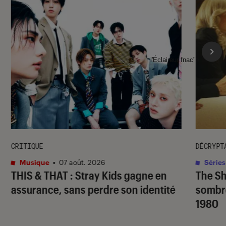
l'Éclaireur fnac">
CRITIQUE
DÉCRYPT
Musique
•
07 août. 2026
Séries
THIS & THAT
: Stray Kids gagne en
The S
assurance, sans perdre son identité
sombr
1980