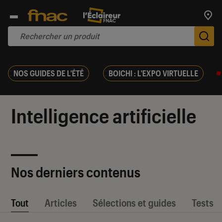
Trouv
De
NOS GUIDES DE L'ÉTÉ
BOICHI : L'EXPO VIRTUELLE
Intelligence artificielle
Nos derniers contenus
Tout
Articles
Sélections et guides
Tests