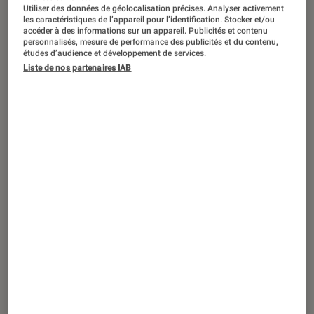
ACTU
Utiliser des données de géolocalisation précises. Analyser activement
les caractéristiques de l’appareil pour l’identification. Stocker et/ou
Application
•
27 juin 2025
accéder à des informations sur un appareil. Publicités et contenu
personnalisés, mesure de performance des publicités et du contenu,
L’info qui rassure : Le Chat de Mistral
études d’audience et développement de services.
serait l’IA la plus respectueuse des
Liste de nos partenaires IAB
données personnelles