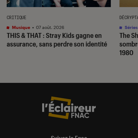
CRITIQUE
DÉCRYPT
Musique
•
07 août. 2026
Séries
THIS & THAT
: Stray Kids gagne en
The S
assurance, sans perdre son identité
sombr
1980