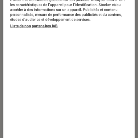
CRITIQUE
les caractéristiques de l’appareil pour l’identification. Stocker et/ou
accéder à des informations sur un appareil. Publicités et contenu
Cinéma
•
27 nov. 2024
personnalisés, mesure de performance des publicités et du contenu,
En fanfare
: on a vu le dernier film avec
études d’audience et développement de services.
Liste de nos partenaires IAB
Benjamin Lavernhe et on a passé un
(très) bon moment