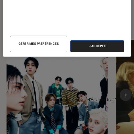
À la une de
VOIR TOUT
l'Éclaireur FNAC
GÉRER MES PRÉFÉRENCES
J'ACCEPTE
l'Éclaireur fnac">