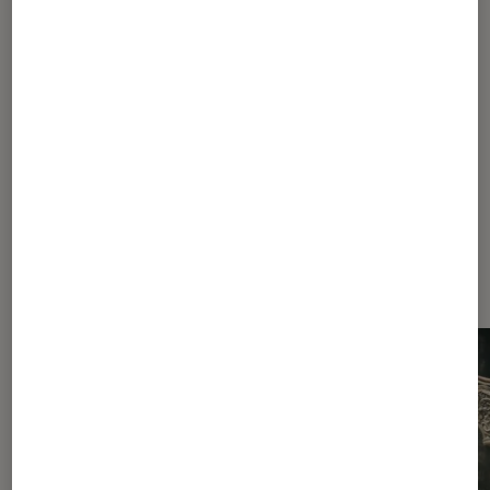
Livres / BD
•
01 déc. 2015
Delphine de Vigan : est-ce que tout est
vrai ?
Les plus lus dans Identité