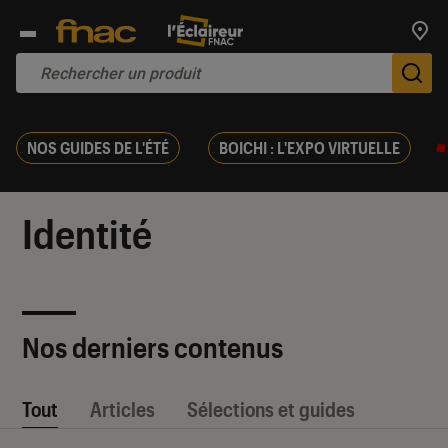
Trouv
De
NOS GUIDES DE L'ÉTÉ
BOICHI : L'EXPO VIRTUELLE
Identité
Nos derniers contenus
Tout
Articles
Sélections et guides