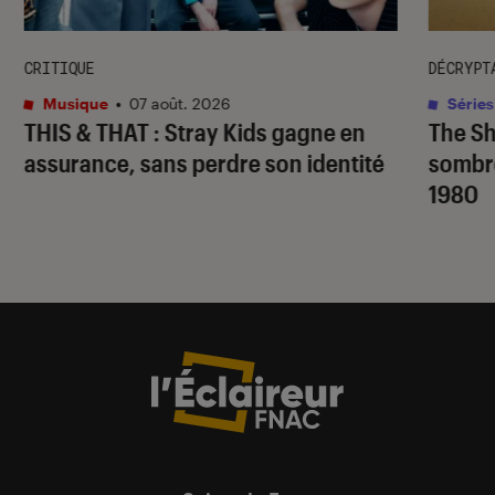
CRITIQUE
DÉCRYPT
Musique
•
07 août. 2026
Séries
THIS & THAT
: Stray Kids gagne en
The S
assurance, sans perdre son identité
sombr
1980