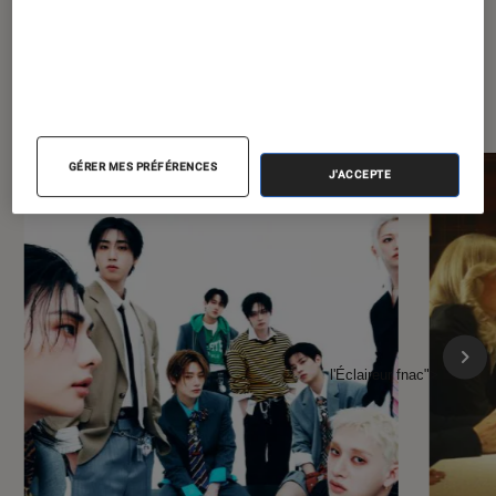
À la une de
VOIR TOUT
l'Éclaireur FNAC
GÉRER MES PRÉFÉRENCES
J'ACCEPTE
l'Éclaireur fnac">