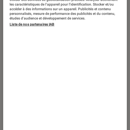
SÉLECTION
les caractéristiques de l’appareil pour l’identification. Stocker et/ou
accéder à des informations sur un appareil. Publicités et contenu
Maison
•
01 fév. 2021
personnalisés, mesure de performance des publicités et du contenu,
5 idées cadeaux pour se faire plaisir en
études d’audience et développement de services.
Liste de nos partenaires IAB
cuisine !