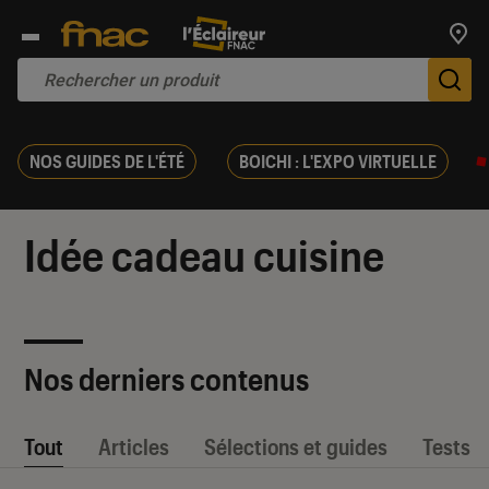
Trouv
De
NOS GUIDES DE L'ÉTÉ
BOICHI : L'EXPO VIRTUELLE
Idée cadeau cuisine
Nos derniers contenus
Tout
Articles
Sélections et guides
Tests