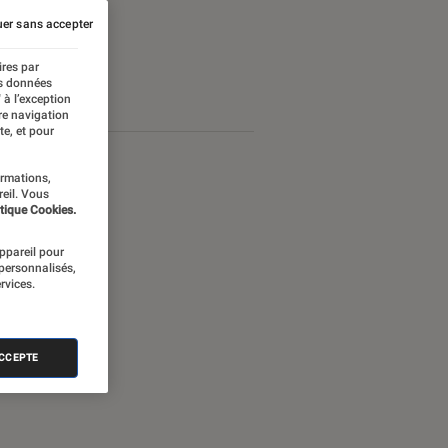
er sans accepter
ires par
es données
 à l’exception
re navigation
te, et pour
ormations,
reil. Vous
tique Cookies.
appareil pour
 personnalisés,
rvices.
ACCEPTE