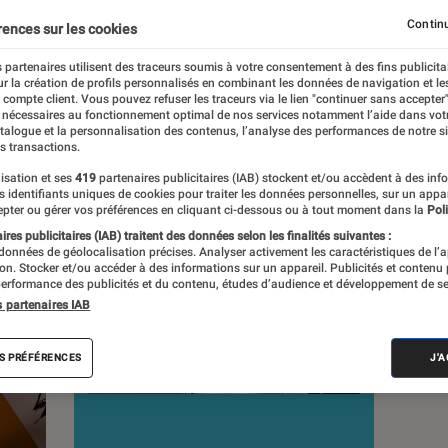
Continu
rences sur les cookies
s
 partenaires utilisent des traceurs soumis à votre consentement à des fins publicita
r la création de profils personnalisés en combinant les données de navigation et l
e compte client. Vous pouvez refuser les traceurs via le lien "continuer sans accepter"
duits
 nécessaires au fonctionnement optimal de nos services notamment l’aide dans vot
atalogue et la personnalisation des contenus, l’analyse des performances de notre si
s transactions.
isation et ses
419
partenaires publicitaires (IAB) stockent et/ou accèdent à des inf
es identifiants uniques de cookies pour traiter les données personnelles, sur un appa
pter ou gérer vos préférences en cliquant ci-dessous ou à tout moment dans la
Poli
res publicitaires (IAB) traitent des données selon les finalités suivantes :
 données de géolocalisation précises. Analyser activement les caractéristiques de l’
tion. Stocker et/ou accéder à des informations sur un appareil. Publicités et contenu
erformance des publicités et du contenu, études d’audience et développement de se
s partenaires IAB
S PRÉFÉRENCES
J'