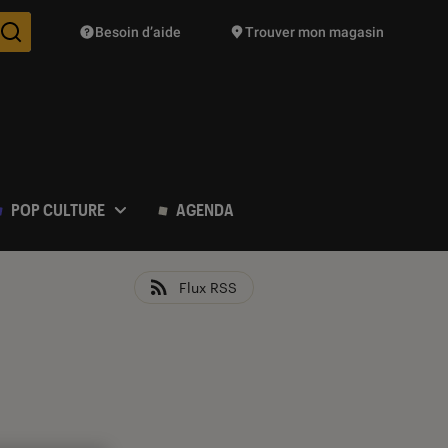
Besoin d’aide
Trouver mon magasin
Des suggestions de produits vont vous être proposées pendant vo
POP CULTURE
AGENDA
Flux RSS