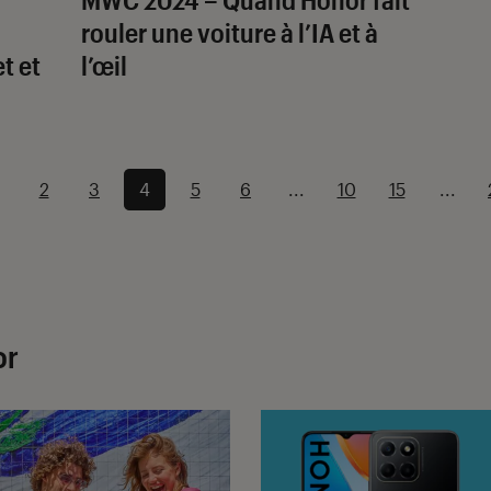
rouler une voiture à l’IA et à
t et
l’œil
2
3
4
5
6
...
10
15
...
or