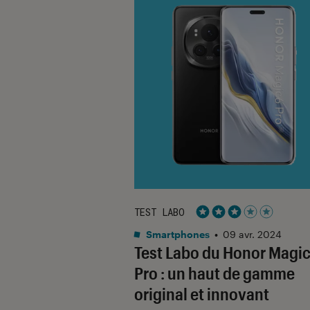
TEST LABO
Noté 3 étoiles sur 5
Smartphones
•
09 avr. 2024
Test Labo du Honor Magi
Pro : un haut de gamme
original et innovant