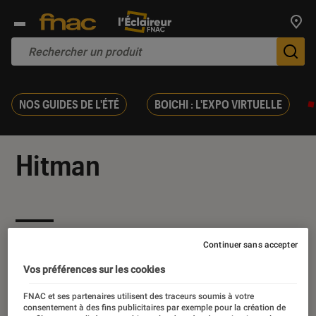
Trouv
De
NOS GUIDES DE L'ÉTÉ
BOICHI : L'EXPO VIRTUELLE
Hitman
Nos derniers contenus
Continuer sans accepter
Vos préférences sur les cookies
FNAC et ses partenaires utilisent des traceurs soumis à votre
consentement à des fins publicitaires par exemple pour la création de