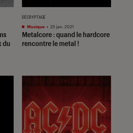
DÉCRYPTAGE
Musique
•
25 jan. 2021
ums
Metalcore : quand le hardcore
x du
rencontre le metal !