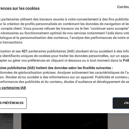
Continu
rences sur les cookies
s
 partenaires utilisent des traceurs soumis à votre consentement à des fins publicita
r la création de profils personnalisés en combinant les données de navigation et l
e compte client. Vous pouvez refuser les traceurs via le lien "continuer sans accepter"
 guides
 nécessaires au fonctionnement optimal de nos services notamment l’aide dans vot
atalogue et la personnalisation des contenus, l’analyse des performances de notre si
s transactions.
isation et ses
421
partenaires publicitaires (IAB) stockent et/ou accèdent à des inf
es identifiants uniques de cookies pour traiter les données personnelles, sur un appa
pter ou gérer vos préférences en cliquant ci-dessous ou à tout moment dans la
Poli
res publicitaires (IAB) traitent des données selon les finalités suivantes :
 données de géolocalisation précises. Analyser activement les caractéristiques de l’
tion. Stocker et/ou accéder à des informations sur un appareil. Publicités et contenu
erformance des publicités et du contenu, études d’audience et développement de se
s partenaires IAB
S PRÉFÉRENCES
J'