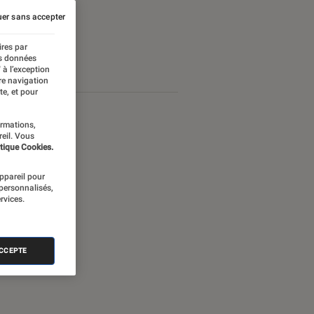
er sans accepter
ires par
es données
 à l’exception
re navigation
te, et pour
ormations,
reil. Vous
tique Cookies.
appareil pour
 personnalisés,
rvices.
ACCEPTE