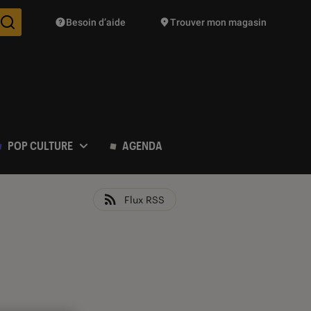
Besoin d’aide
Trouver mon magasin
Des suggestions de produits vont vous être proposées pendant vo
POP CULTURE
AGENDA
Flux RSS