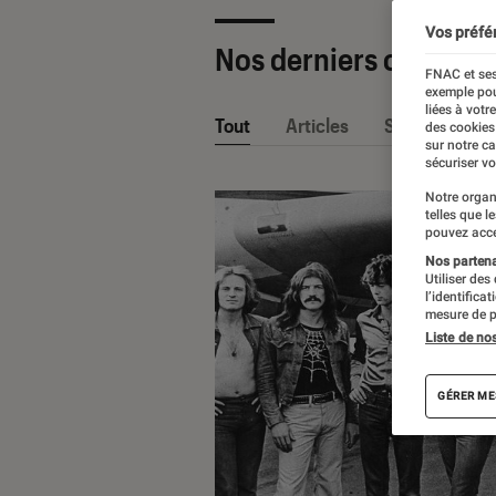
Vos préfé
Nos derniers contenu
FNAC et ses
exemple pou
liées à votr
Tout
Articles
Sélections et
des cookies
sur notre c
sécuriser vo
Notre organ
telles que l
pouvez acce
Nos partenai
Utiliser des
l’identifica
mesure de p
Liste de no
GÉRER ME