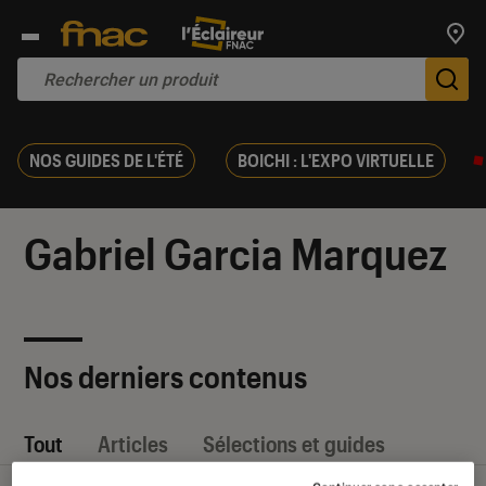
Trouv
De
NOS GUIDES DE L'ÉTÉ
BOICHI : L'EXPO VIRTUELLE
Gabriel Garcia Marquez
Nos derniers contenus
Tout
Articles
Sélections et guides