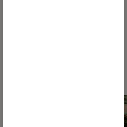
Livres / BD
•
16 nov. 2020
Les meilleurs romans du réalisme
magique : vers du réel irrationnel
Les plus lus dans Gabriel Garcia
Marquez