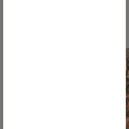
À la une de
VOIR TOUT
l'Éclaireur FNAC
l'Éclaireur fnac">