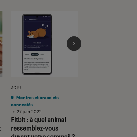
ACTU
DÉCRYPTAGE
Montres et bracelets
Montres et bracelets
connectés
connectés
•
27 juin 2022
•
25 juin 2024
Fitbit : à quel animal
Le marché de la s
t
ressemblez-vous
connectée va-t-il
durant votre sommeil ?
garder la forme ?