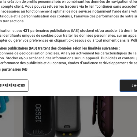
r la création de profils personnalisés en combinant les données de navigation et l
e compte client. Vous pouvez refuser les traceurs via le lien "continuer sans accepter"
 nécessaires au fonctionnement optimal de nos services notamment l’aide dans vot
s
atalogue et la personnalisation des contenus, l’analyse des performances de notre si
s transactions.
isation et ses
421
partenaires publicitaires (IAB) stockent et/ou accèdent à des inf
 guides
Tests
es identifiants uniques de cookies pour traiter les données personnelles, sur un appa
pter ou gérer vos préférences en cliquant ci-dessous ou à tout moment dans la
Poli
res publicitaires (IAB) traitent des données selon les finalités suivantes :
 données de géolocalisation précises. Analyser activement les caractéristiques de l’
tion. Stocker et/ou accéder à des informations sur un appareil. Publicités et contenu
erformance des publicités et du contenu, études d’audience et développement de se
s partenaires IAB
S PRÉFÉRENCES
J'