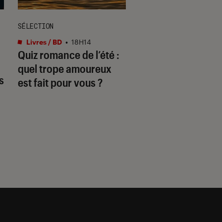
SÉLECTION
ACTU
Livres / BD
•
18H14
Séries
•
16H15
Quiz romance de l’été :
Our Sticky Love
:
quel trope amoureux
amnésie, mensong
s
est fait pour vous ?
début de polémiq
pour le k-drama d
Netflix