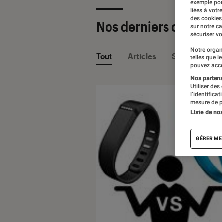
exemple pou
liées à votr
des cookies
Nos derniers contenu
sur notre c
sécuriser vo
Notre organ
Tout
Articles
Sélections et
telles que l
pouvez acce
Nos partenai
Utiliser des
l’identifica
mesure de p
Liste de no
GÉRER ME