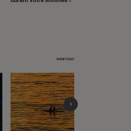
VOIR TOUT
l'Éclaireur fnac">