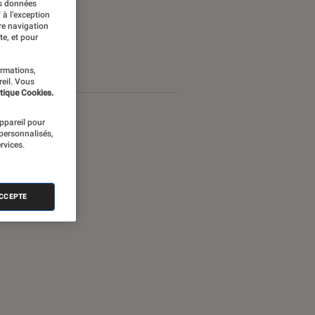
es données
 à l’exception
re navigation
te, et pour
ormations,
reil. Vous
tique Cookies.
appareil pour
 personnalisés,
rvices.
ACCEPTE