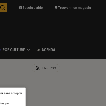
Besoin d’aide
Trouver mon magasin
Des suggestions de produits vont vous être proposées pendant vo
POP CULTURE
AGENDA
Flux RSS
er sans accepter
ires par