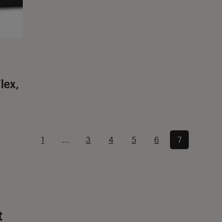
lex,
1
...
3
4
5
6
7
t