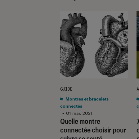
GUIDE
A
es et bracelets
Montres et bracelets
tés
connectés
c
r. 2023
•
01 mar. 2021
gration des
Quelle montre
es Fitbit vers un
connectée choisir pour
e Google débute
suivre sa santé