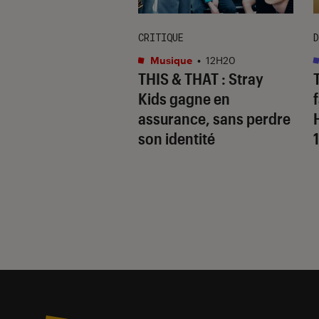
CRITIQUE
D
ma
•
12H05
Musique
•
12H20
e Lost Lands
: c’est
THIS & THAT
: Stray
ce film adapté
Kids gagne en
 œuvre de George
assurance, sans perdre
Martin (
Game of
son identité
nes
) ?