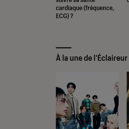
et été
cardiaque (fréquence,
ECG) ?
À la une de
l'Éclaireu