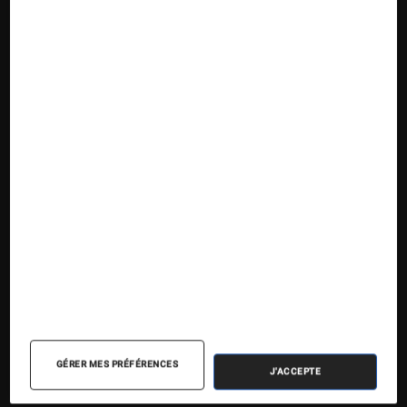
Suivez la Fnac
Nos contenus
Nos flux RSS
Articles
Tests
Dossiers
Sélections et guides
Agenda
GÉRER MES PRÉFÉRENCES
J'ACCEPTE
Podcasts