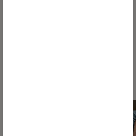
GUIDE D'ACHAT
Objets connectés
•
31 juil. 2017
Balance connectée : des fonctionnalités
de poids
Les plus lus dans Fitbit