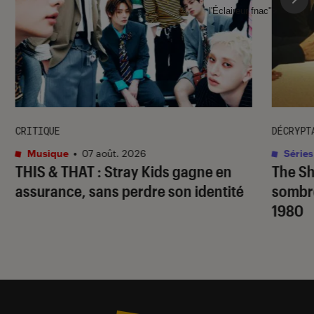
l'Éclaireur fnac">
CRITIQUE
DÉCRYPT
Musique
•
07 août. 2026
Séries
THIS & THAT
: Stray Kids gagne en
The S
assurance, sans perdre son identité
sombr
1980