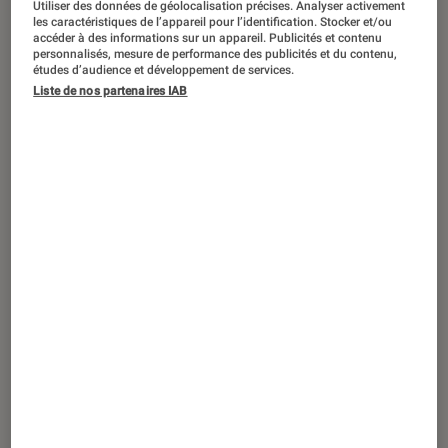
Utiliser des données de géolocalisation précises. Analyser activement
CRITIQUE
les caractéristiques de l’appareil pour l’identification. Stocker et/ou
accéder à des informations sur un appareil. Publicités et contenu
Séries
•
26 sep. 2025
personnalisés, mesure de performance des publicités et du contenu,
The Savant
: un brillant thriller sur la
études d’audience et développement de services.
Liste de nos partenaires IAB
fachosphère porté par Jessica Chastain