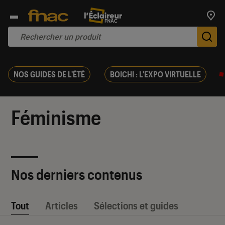
Trouv
De
NOS GUIDES DE L'ÉTÉ
BOICHI : L'EXPO VIRTUELLE
Féminisme
Nos derniers contenus
Tout
Articles
Sélections et guides