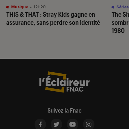
Musique
•
12H20
Séries
THIS & THAT
: Stray Kids gagne en
The S
assurance, sans perdre son identité
sombr
1980
Suivez la Fnac