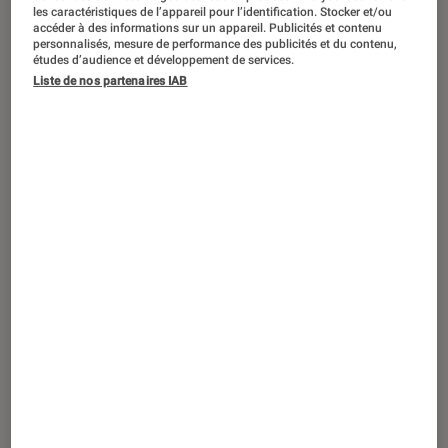
Fallout
: la série phénomène aura-t-elle
les caractéristiques de l’appareil pour l’identification. Stocker et/ou
une saison 3 ?
accéder à des informations sur un appareil. Publicités et contenu
personnalisés, mesure de performance des publicités et du contenu,
études d’audience et développement de services.
Liste de nos partenaires IAB