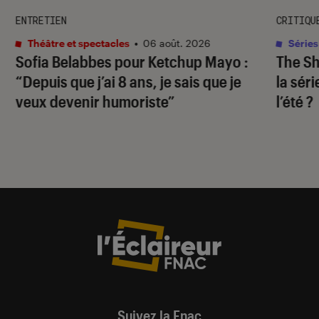
ENTRETIEN
CRITIQU
Théâtre et spectacles
•
06 août. 2026
Séries
Sofia Belabbes pour
Ketchup Mayo
:
The S
“Depuis que j’ai 8 ans, je sais que je
la sér
veux devenir humoriste”
l’été ?
Suivez la Fnac