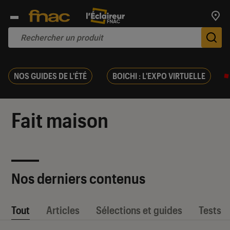
Trouv
De
NOS GUIDES DE L'ÉTÉ
BOICHI : L'EXPO VIRTUELLE
Fait maison
Nos derniers contenus
Tout
Articles
Sélections et guides
Tests