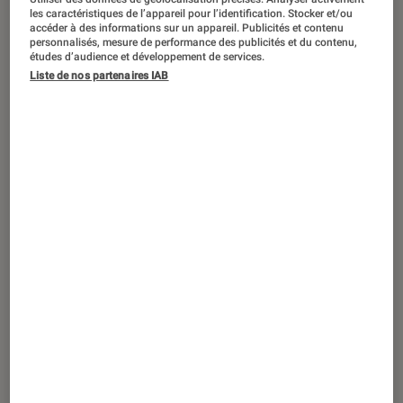
PRISE EN MAIN
les caractéristiques de l’appareil pour l’identification. Stocker et/ou
accéder à des informations sur un appareil. Publicités et contenu
Maison
•
19 juin 2018
personnalisés, mesure de performance des publicités et du contenu,
Moulinex Companion : un robot
études d’audience et développement de services.
Liste de nos partenaires IAB
culinaire pour tous, débutants compris.