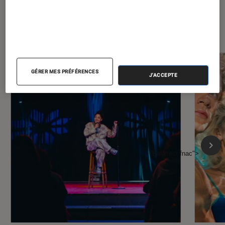
À la une de
VOIR TOUT
l'Éclaireur FNAC
GÉRER MES PRÉFÉRENCES
J'ACCEPTE
l'Éclaireur fnac">