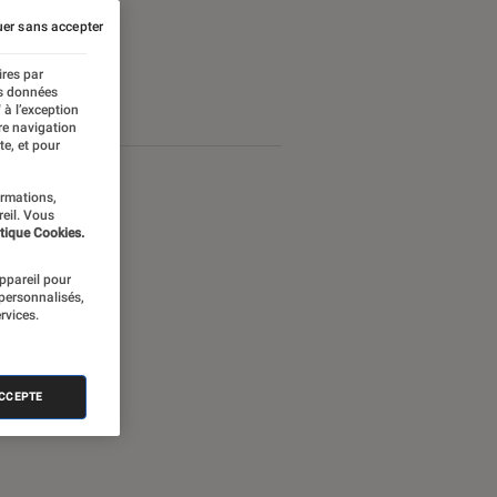
er sans accepter
ires par
es données
 à l’exception
re navigation
te, et pour
ormations,
reil. Vous
tique Cookies.
appareil pour
 personnalisés,
rvices.
ACCEPTE