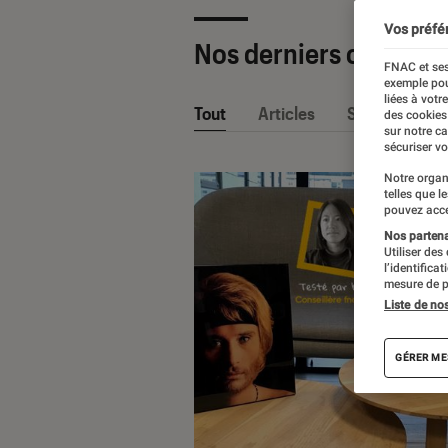
Vos préfé
Nos derniers contenu
FNAC et ses
exemple pou
liées à votr
Tout
Articles
Sélections et
des cookies
sur notre c
sécuriser vo
Notre organ
telles que l
pouvez acce
Nos partenai
Utiliser des
l’identifica
mesure de p
Liste de no
GÉRER ME