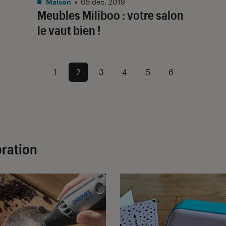
Maison
•
05 déc. 2019
Meubles Miliboo : votre salon
le vaut bien !
1
2
3
4
5
6
oration