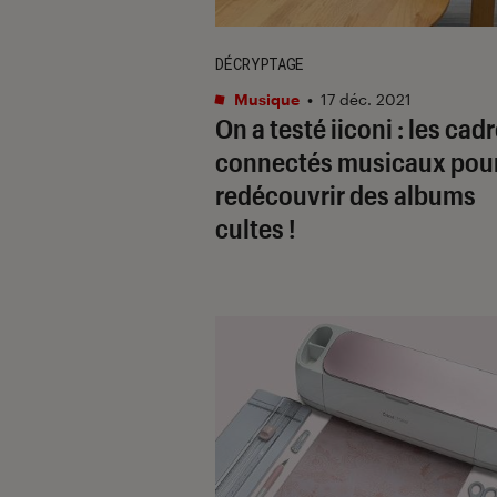
DÉCRYPTAGE
Musique
•
17 déc. 2021
On a testé iiconi : les cad
connectés musicaux pou
redécouvrir des albums
cultes !