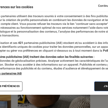
Continu
rences sur les cookies
s
 partenaires utilisent des traceurs soumis à votre consentement à des fins publicita
r la création de profils personnalisés en combinant les données de navigation et l
e compte client. Vous pouvez refuser les traceurs via le lien "continuer sans accepter"
 guides
Tests
 nécessaires au fonctionnement optimal de nos services notamment l’aide dans vot
atalogue et la personnalisation des contenus, l’analyse des performances de notre si
s transactions.
isation et ses
421
partenaires publicitaires (IAB) stockent et/ou accèdent à des inf
es identifiants uniques de cookies pour traiter les données personnelles, sur un appa
pter ou gérer vos préférences en cliquant ci-dessous ou à tout moment dans la
Poli
res publicitaires (IAB) traitent des données selon les finalités suivantes :
 données de géolocalisation précises. Analyser activement les caractéristiques de l’
tion. Stocker et/ou accéder à des informations sur un appareil. Publicités et contenu
erformance des publicités et du contenu, études d’audience et développement de se
s partenaires IAB
S PRÉFÉRENCES
J'