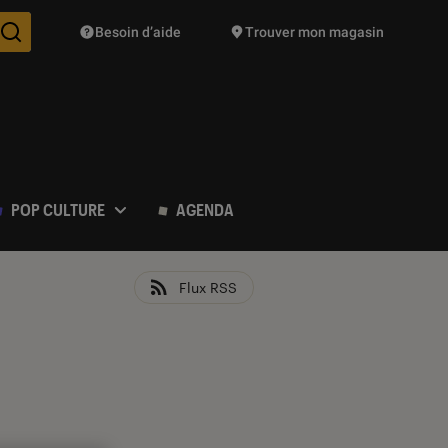
Besoin d’aide
Trouver mon magasin
Des suggestions de produits vont vous être proposées pendant vo
POP CULTURE
AGENDA
Flux RSS