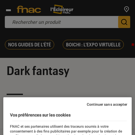
Trouv
De
NOS GUIDES DE L'ÉTÉ
BOICHI : L'EXPO VIRTUELLE
Dark fantasy
Nos derniers contenus
Continuer sans accepter
Vos préférences sur les cookies
Tout
Articles
Sélections et guides
FNAC et ses partenaires utilisent des traceurs soumis à votre
consentement à des fins publicitaires par exemple pour la création de