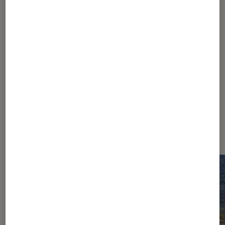
1
...
30
50
...
91
92
93
94
95
...
110
120
...
135
Les plus lus dans Cinéma