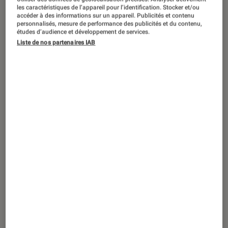
SÉLECTION
les caractéristiques de l’appareil pour l’identification. Stocker et/ou
accéder à des informations sur un appareil. Publicités et contenu
Cinéma
•
27 oct. 2021
personnalisés, mesure de performance des publicités et du contenu,
Les meilleurs films d’horreur italiens : le
études d’audience et développement de services.
Liste de nos partenaires IAB
« Giallo » en dix perles noires