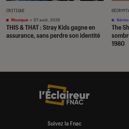
CRITIQUE
DÉCRYPT
Musique
•
07 août. 2026
Séries
THIS & THAT
: Stray Kids gagne en
The S
assurance, sans perdre son identité
sombr
1980
Suivez la Fnac