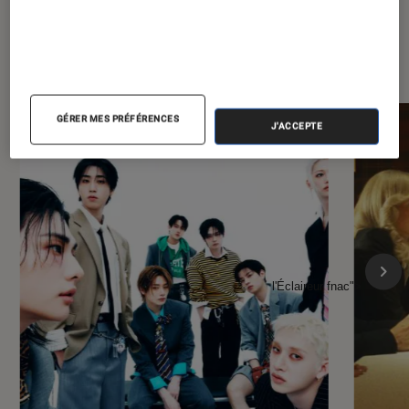
À la une de
VOIR TOUT
l'Éclaireur FNAC
GÉRER MES PRÉFÉRENCES
J'ACCEPTE
l'Éclaireur fnac">