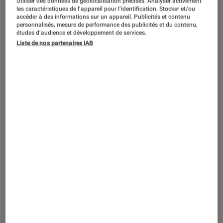
Utiliser des données de géolocalisation précises. Analyser activement
ACTU
les caractéristiques de l’appareil pour l’identification. Stocker et/ou
accéder à des informations sur un appareil. Publicités et contenu
Cinéma
•
17 déc. 2020
personnalisés, mesure de performance des publicités et du contenu,
L’Instant Point Pop à la Fnac : Forbidden
études d’audience et développement de services.
Liste de nos partenaires IAB
Hollywood, liberté, égalité, sexualité