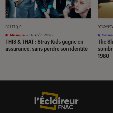
CRITIQUE
DÉCRYPT
Musique
•
07 août. 2026
Séries
THIS & THAT
: Stray Kids gagne en
The S
assurance, sans perdre son identité
sombr
1980