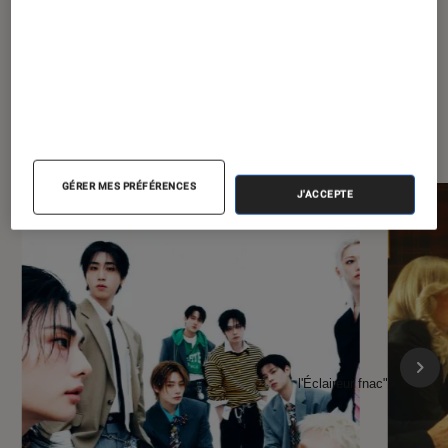
À la une de
VOIR TOUT
l'Éclaireur FNAC
GÉRER MES PRÉFÉRENCES
J'ACCEPTE
l'Éclaireur fnac">