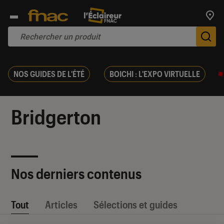
Trouv
De
NOS GUIDES DE L'ÉTÉ
BOICHI : L'EXPO VIRTUELLE
Bridgerton
Nos derniers contenus
Tout
Articles
Sélections et guides