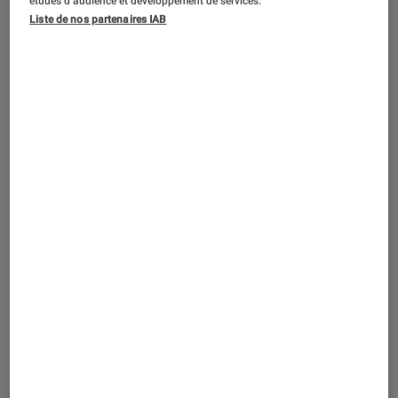
études d’audience et développement de services.
DÉCRYPTAGE
Liste de nos partenaires IAB
Séries
•
24 fév. 2026
Bridgerton
: pourquoi la série est-elle en
réalité un conte de fées moderne ?