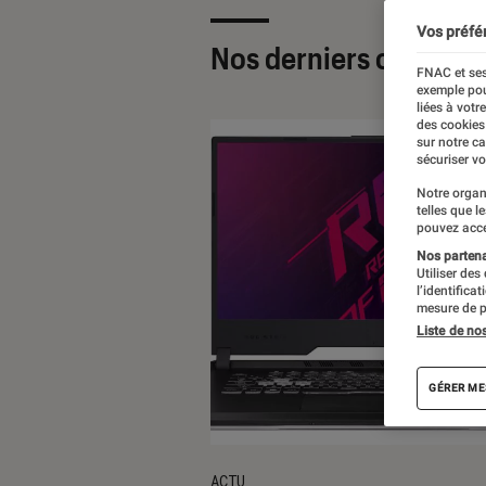
Vos préfé
Nos derniers contenu
FNAC et ses
exemple pou
liées à votr
des cookies
sur notre c
sécuriser vo
Notre organ
telles que l
pouvez acce
Nos partenai
Utiliser des
l’identifica
mesure de p
Liste de no
GÉRER ME
ACTU