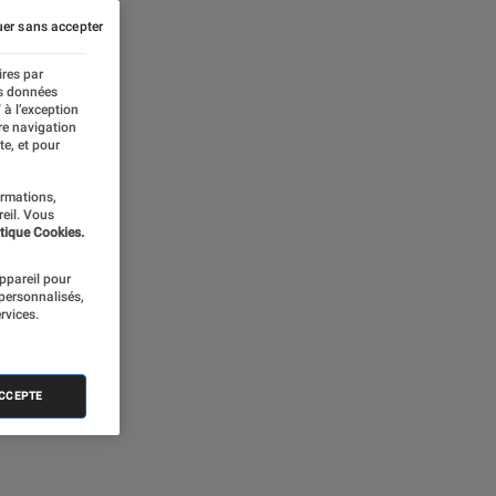
er sans accepter
ires par
es données
 à l’exception
re navigation
te, et pour
ormations,
reil. Vous
tique Cookies.
appareil pour
 personnalisés,
rvices.
ACCEPTE