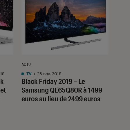
ACTU
019
TV
•
28 nov. 2019
ck
Black Friday 2019 – Le
 et
Samsung QE65Q80R à 1499
9
euros au lieu de 2499 euros