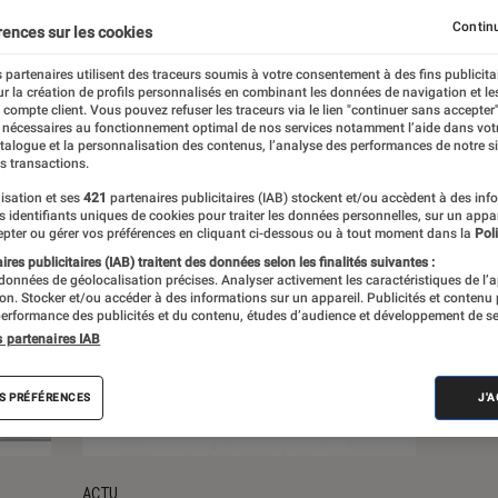
Continu
rences sur les cookies
s
 partenaires utilisent des traceurs soumis à votre consentement à des fins publicita
r la création de profils personnalisés en combinant les données de navigation et l
e compte client. Vous pouvez refuser les traceurs via le lien "continuer sans accepter"
 nécessaires au fonctionnement optimal de nos services notamment l’aide dans vot
atalogue et la personnalisation des contenus, l’analyse des performances de notre si
s transactions.
isation et ses
421
partenaires publicitaires (IAB) stockent et/ou accèdent à des inf
es identifiants uniques de cookies pour traiter les données personnelles, sur un appa
pter ou gérer vos préférences en cliquant ci-dessous ou à tout moment dans la
Poli
res publicitaires (IAB) traitent des données selon les finalités suivantes :
 données de géolocalisation précises. Analyser activement les caractéristiques de l’
tion. Stocker et/ou accéder à des informations sur un appareil. Publicités et contenu
erformance des publicités et du contenu, études d’audience et développement de se
s partenaires IAB
S PRÉFÉRENCES
J'
ACTU