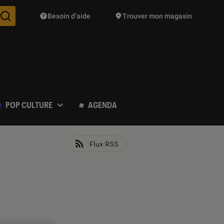
Besoin d’aide
Trouver mon magasin
Des suggestions de produits vont vous être proposées pendant vo
POP CULTURE
AGENDA
Flux RSS