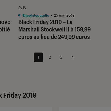
ACTU
Enceintes audio
•
25 nov. 2019
enovo
Black Friday 2019 – La
oitié
Marshall Stockwell II à 159,99
euros au lieu de 249,99 euros
1
2
3
4
k Friday 2019