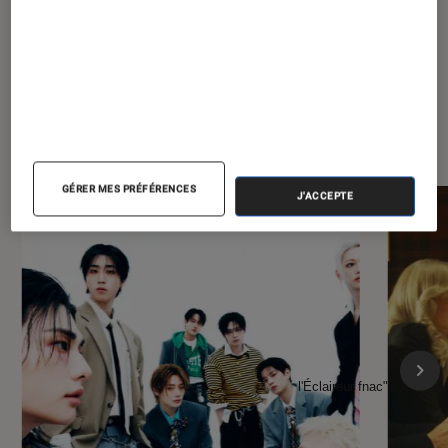
À la une de
VOIR TOUT
l'Éclaireur FNAC
GÉRER MES PRÉFÉRENCES
J'ACCEPTE
l'Éclaireur fnac">