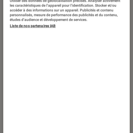
Black Friday 2019 – Le Lenovo Smart
Utiliser des données de géolocalisation précises. Analyser activement
les caractéristiques de l’appareil pour l’identification. Stocker et/ou
Display 8″ à 99,99 euros au lieu de
accéder à des informations sur un appareil. Publicités et contenu
personnalisés, mesure de performance des publicités et du contenu,
179,99 euros
études d’audience et développement de services.
Liste de nos partenaires IAB