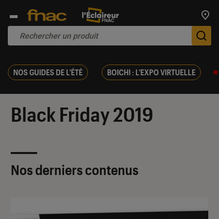
Trouv
De
NOS GUIDES DE L'ÉTÉ
BOICHI : L'EXPO VIRTUELLE
Black Friday 2019
Nos derniers contenus