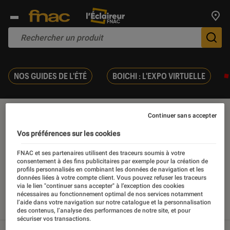
Trouv
De
NOS GUIDES DE L'ÉTÉ
BOICHI : L'EXPO VIRTUELLE
Autobiographie
Continuer sans accepter
Vos préférences sur les cookies
FNAC et ses partenaires utilisent des traceurs soumis à votre
consentement à des fins publicitaires par exemple pour la création de
profils personnalisés en combinant les données de navigation et les
Nos derniers contenus
données liées à votre compte client. Vous pouvez refuser les traceurs
via le lien "continuer sans accepter" à l’exception des cookies
nécessaires au fonctionnement optimal de nos services notamment
l’aide dans votre navigation sur notre catalogue et la personnalisation
Tout
Articles
Sélections et guides
des contenus, l’analyse des performances de notre site, et pour
sécuriser vos transactions.