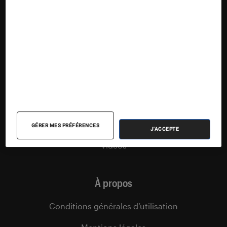
Articles
Tests
Dossiers
Sélections et guides
Agenda
Podcasts
GÉRER MES PRÉFÉRENCES
J'ACCEPTE
Vidéos
À propos
Conditions générales d’utilisation