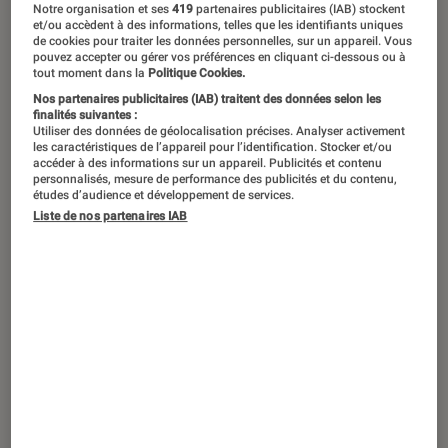
Notre organisation et ses
419
partenaires publicitaires (IAB) stockent
et/ou accèdent à des informations, telles que les identifiants uniques
de cookies pour traiter les données personnelles, sur un appareil. Vous
pouvez accepter ou gérer vos préférences en cliquant ci-dessous ou à
Aucun contenu ne
tout moment dans la
Politique Cookies.
correspond à votre
Nos partenaires publicitaires (IAB) traitent des données selon les
finalités suivantes :
recherche
Utiliser des données de géolocalisation précises. Analyser activement
les caractéristiques de l’appareil pour l’identification. Stocker et/ou
accéder à des informations sur un appareil. Publicités et contenu
personnalisés, mesure de performance des publicités et du contenu,
études d’audience et développement de services.
Liste de nos partenaires IAB
Recherches populaires en ce moment
Netflix
Sortie
Gaming
Apple
Jeux