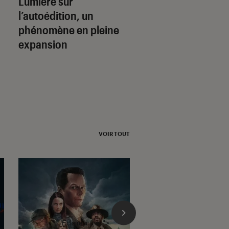
Lumière sur
Mortelle Adèle
: le
l’autoédition, un
auteurs du phén
phénomène en pleine
de la BD jeunesse
expansion
prennent leur
indépendance
VOIR TOUT
l'Éclaireur fnac">