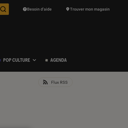
Besoin d’aide
Trouver mon magasin
Des suggestions de produits vont vous être proposées pendant vo
POP CULTURE
AGENDA
Flux RSS