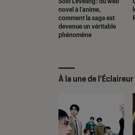
sur une artiste de
Solo Leveling : du web
t : VanRah du
novel à l’anime,
o Tegami Den
comment la saga est
devenue un véritable
phénomène
À la une de
l'Éclaireu