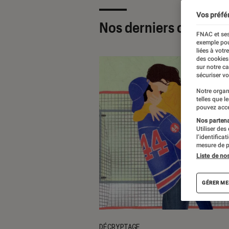
Vos préfé
Nos derniers contenu
FNAC et ses
exemple pou
liées à votr
des cookies
sur notre c
sécuriser vo
Notre organ
telles que l
pouvez acce
Nos partenai
Utiliser des
l’identifica
mesure de p
Liste de no
GÉRER ME
DÉCRYPTAGE