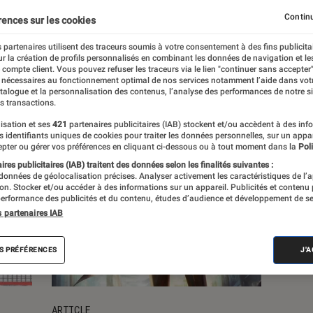
Continu
rences sur les cookies
s
 partenaires utilisent des traceurs soumis à votre consentement à des fins publicita
r la création de profils personnalisés en combinant les données de navigation et l
e compte client. Vous pouvez refuser les traceurs via le lien "continuer sans accepter"
 nécessaires au fonctionnement optimal de nos services notamment l’aide dans vot
atalogue et la personnalisation des contenus, l’analyse des performances de notre si
s transactions.
isation et ses
421
partenaires publicitaires (IAB) stockent et/ou accèdent à des inf
es identifiants uniques de cookies pour traiter les données personnelles, sur un appa
pter ou gérer vos préférences en cliquant ci-dessous ou à tout moment dans la
Poli
res publicitaires (IAB) traitent des données selon les finalités suivantes :
 données de géolocalisation précises. Analyser activement les caractéristiques de l’
tion. Stocker et/ou accéder à des informations sur un appareil. Publicités et contenu
erformance des publicités et du contenu, études d’audience et développement de se
s partenaires IAB
S PRÉFÉRENCES
J'
ARTICLE