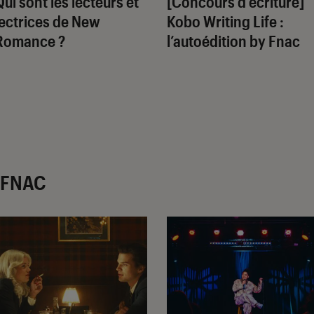
Qui sont les lecteurs et
[Concours d’écriture]
lectrices de New
Kobo Writing Life :
Romance ?
l’autoédition by Fnac
r FNAC