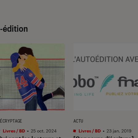
-édition
ÉCRYPTAGE
ACTU
Livres / BD
•
25 oct. 2024
Livres / BD
•
23 jan. 2019