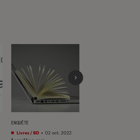
ENQUÊTE
ACTU
Livres / BD
•
02 oct. 2022
Livres / BD
•
30 juin 