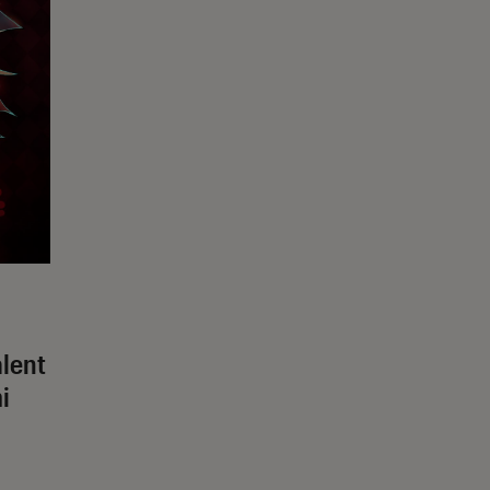
alent
i