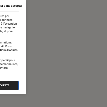
er sans accepter
ires par
es données
 à l’exception
re navigation
te, et pour
ormations,
reil. Vous
tique Cookies.
appareil pour
 personnalisés,
rvices.
ACCEPTE