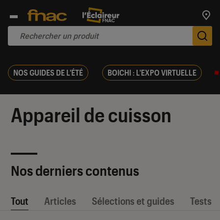
Trouv
De
NOS GUIDES DE L'ÉTÉ
BOICHI : L'EXPO VIRTUELLE
Appareil de cuisson
Nos derniers contenus
Tout
Articles
Sélections et guides
Tests