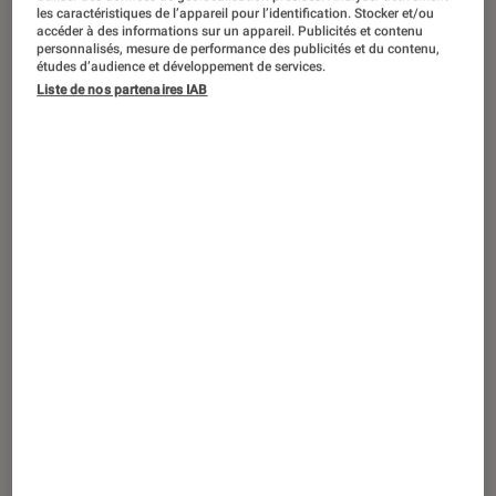
DÉCRYPTAGE
les caractéristiques de l’appareil pour l’identification. Stocker et/ou
accéder à des informations sur un appareil. Publicités et contenu
Maison
•
02 avr. 2021
personnalisés, mesure de performance des publicités et du contenu,
études d’audience et développement de services.
Bien choisir son four encastrable
Liste de nos partenaires IAB