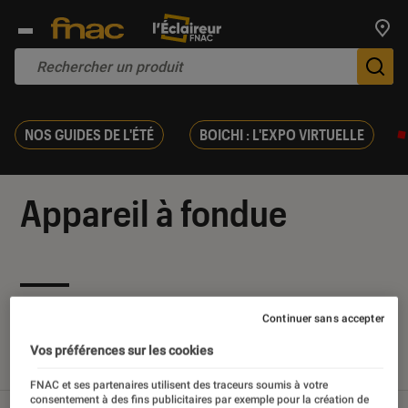
Trouv
De
NOS GUIDES DE L'ÉTÉ
BOICHI : L'EXPO VIRTUELLE
Appareil à fondue
Nos derniers contenus
Continuer sans accepter
Vos préférences sur les cookies
Tout
Articles
Sélections et guides
FNAC et ses partenaires utilisent des traceurs soumis à votre
consentement à des fins publicitaires par exemple pour la création de