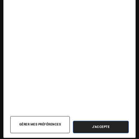
Suivez la Fnac
Nos contenus
Nos flux RSS
Articles
Tests
Dossiers
Sélections et guides
Agenda
GÉRER MES PRÉFÉRENCES
J'ACCEPTE
Podcasts