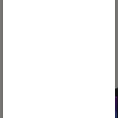
SÉLECTION
Informatique
•
17 août. 2020
4 packs tablette Asus et Samsung
indispensables pour la rentrée !
Les plus lus dans Android 4.4