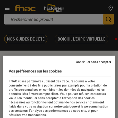
Trouv
De
NOS GUIDES DE L'ÉTÉ
BOICHI : L'EXPO VIRTUELLE
Android 4.4
Continuer sans accepter
Vos préférences sur les cookies
FNAC et ses partenaires utilisent des traceurs soumis à votre
consentement à des fins publicitaires par exemple pour la création de
Nos derniers contenus
profils personnalisés en combinant les données de navigation et les
données liées à votre compte client. Vous pouvez refuser les traceurs
via le lien "continuer sans accepter" à l’exception des cookies
nécessaires au fonctionnement optimal de nos services notamment
Tout
Articles
Sélections et guides
Tests
l’aide dans votre navigation sur notre catalogue et la personnalisation
des contenus, l’analyse des performances de notre site, et pour
sécuriser vos transactions.