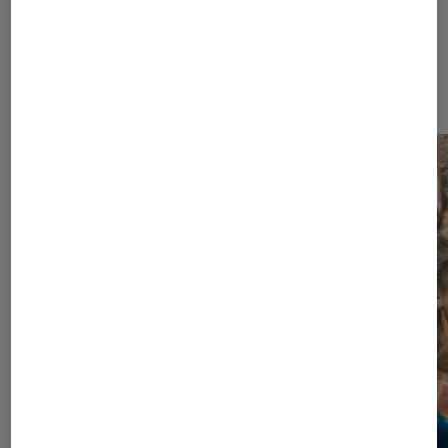
À la une de
VOIR TOUT
l'Éclaireur FNAC
l'Éclaireur fnac">