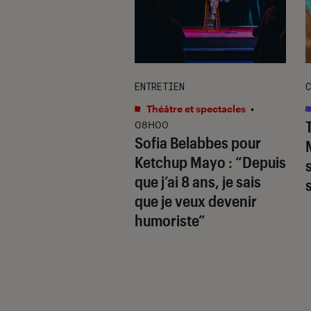
TAGE
ENTRETIEN
C
s
•
12H25
Théâtre et spectacles
•
hards
révèle la
08H00
Sofia Belabbes pour
(très) sombre du
Ketchup Mayo
: “Depuis
wood des années
que j’ai 8 ans, je sais
que je veux devenir
humoriste”