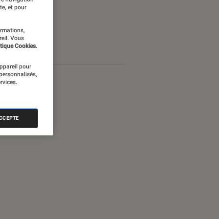
te, et pour
ormations,
reil. Vous
tique Cookies.
appareil pour
 personnalisés,
rvices.
ACCEPTE