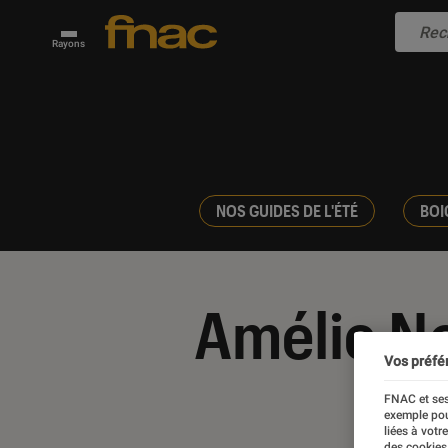
Rayons
NOS GUIDES DE L'ÉTÉ
BOI
Amélie N
Vos préfé
FNAC et ses
exemple pou
liées à votr
des cookies