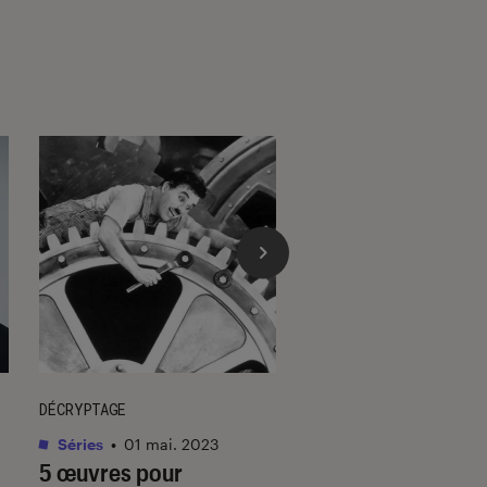
DÉCRYPTAGE
ENTRETIEN
Séries
•
01 mai. 2023
Culture
•
08 sep. 20
5 œuvres pour
Amélie Nothomb (