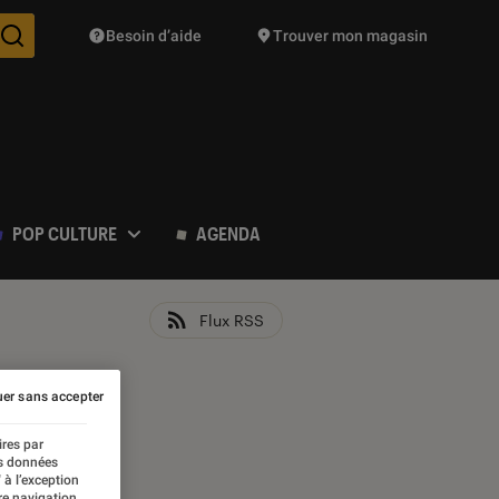
Besoin d’aide
Trouver mon magasin
Des suggestions de produits vont vous être proposées pendant vo
POP CULTURE
AGENDA
Flux RSS
er sans accepter
ires par
es données
 à l’exception
re navigation