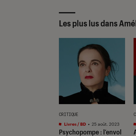
Les plus lus dans Am
IEN
CRITIQUE
C
s / BD
•
15 oct. 2024
Livres / BD
•
25 août. 2023
ie Nothomb pour
Psychopompe
: l’envol