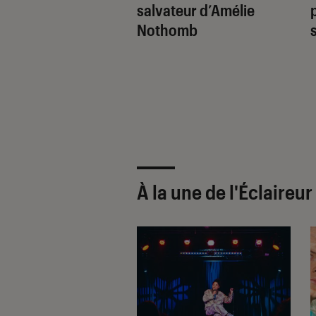
ossible Retour :
salvateur d’Amélie
 évènements
Nothomb
ques sont souvent
s”
À la une de
l'Éclaireu