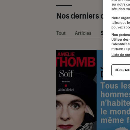
sur notre c
sécuriser vo
Nos derniers contenu
Notre organ
telles que l
pouvez acce
Tout
Articles
Sélections et
Nos partenai
Utiliser des
l’identifica
mesure de p
Liste de no
GÉRER ME