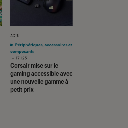
ACTU
ACTU
Périphériques, accessoires et
Application
•
15H10
Gmail barre la rou
composants
•
17H25
adresses tierces :
Corsair mise sur le
qu’il faut savoir p
gaming accessible avec
préparer
une nouvelle gamme à
petit prix