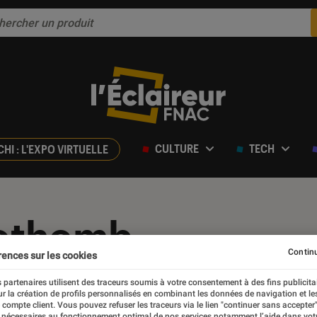
CULTURE
TECH
CHI : L'EXPO VIRTUELLE
othomb
Continu
rences sur les cookies
 partenaires utilisent des traceurs soumis à votre consentement à des fins publicita
r la création de profils personnalisés en combinant les données de navigation et l
e compte client. Vous pouvez refuser les traceurs via le lien "continuer sans accepter"
 nécessaires au fonctionnement optimal de nos services notamment l’aide dans vot