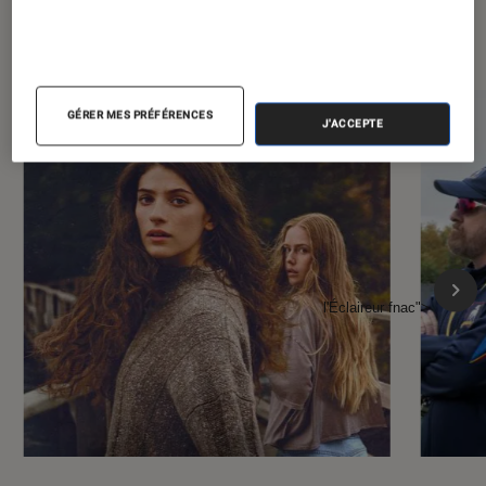
À la une de
VOIR TOUT
l'Éclaireur FNAC
GÉRER MES PRÉFÉRENCES
J'ACCEPTE
l'Éclaireur fnac">