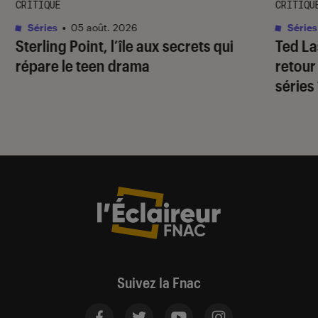
CRITIQUE
CRITIQU
Séries
•
05 août. 2026
Séries
Sterling Point
, l’île aux secrets qui
Ted L
répare le teen drama
retour
séries
Suivez la Fnac