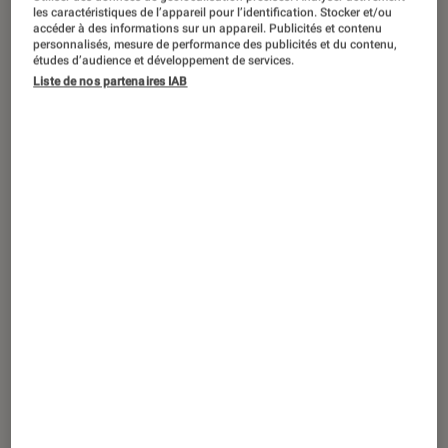
SÉLECTION
les caractéristiques de l’appareil pour l’identification. Stocker et/ou
accéder à des informations sur un appareil. Publicités et contenu
Séries
•
15 fév. 2021
personnalisés, mesure de performance des publicités et du contenu,
études d’audience et développement de services.
Quand Jules Verne s’aventure au cinéma
Liste de nos partenaires IAB