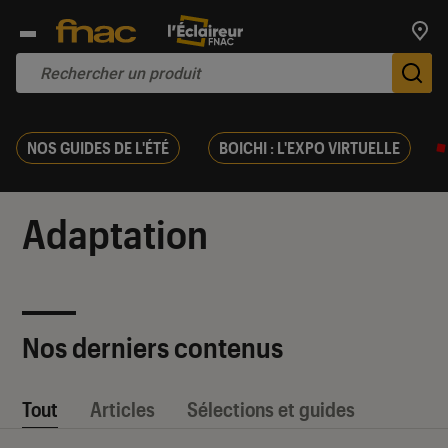
Trouv
De
NOS GUIDES DE L'ÉTÉ
BOICHI : L'EXPO VIRTUELLE
Adaptation
Nos derniers contenus
Tout
Articles
Sélections et guides