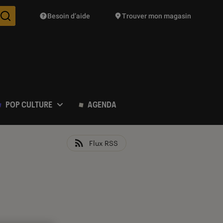
Besoin d’aide
Trouver mon magasin
Des suggestions de produits vont vous être proposées pendant vo
POP CULTURE
AGENDA
Flux RSS