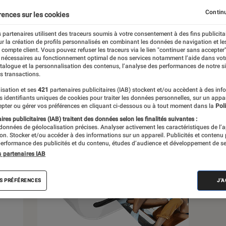
Continu
rences sur les cookies
s
 partenaires utilisent des traceurs soumis à votre consentement à des fins publicita
r la création de profils personnalisés en combinant les données de navigation et l
e compte client. Vous pouvez refuser les traceurs via le lien "continuer sans accepter"
 guides
Tests
 nécessaires au fonctionnement optimal de nos services notamment l’aide dans vot
atalogue et la personnalisation des contenus, l’analyse des performances de notre si
s transactions.
isation et ses
421
partenaires publicitaires (IAB) stockent et/ou accèdent à des inf
es identifiants uniques de cookies pour traiter les données personnelles, sur un appa
pter ou gérer vos préférences en cliquant ci-dessous ou à tout moment dans la
Poli
res publicitaires (IAB) traitent des données selon les finalités suivantes :
 données de géolocalisation précises. Analyser activement les caractéristiques de l’
tion. Stocker et/ou accéder à des informations sur un appareil. Publicités et contenu
erformance des publicités et du contenu, études d’audience et développement de se
s partenaires IAB
S PRÉFÉRENCES
J'