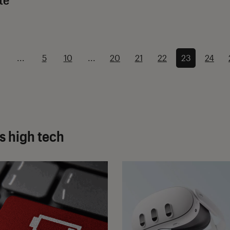
...
5
10
...
20
21
22
23
24
s high tech