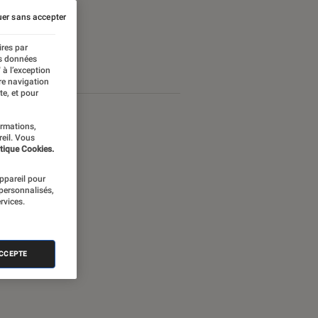
er sans accepter
ires par
es données
 à l’exception
re navigation
te, et pour
ormations,
reil. Vous
tique Cookies.
appareil pour
 personnalisés,
rvices.
ACCEPTE