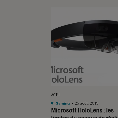
ACTU
Gaming
•
25 août. 2015
Microsoft HoloLens : les
limites du casque de réali