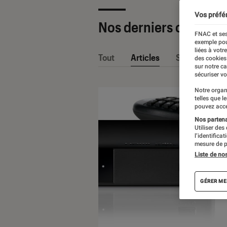
Vos préfé
Nos derniers contenu
FNAC et ses
exemple pou
liées à votr
Tout
Articles
Sélections et
des cookies
sur notre c
sécuriser vo
Notre organ
telles que l
pouvez acce
Nos partenai
Utiliser des
l’identifica
mesure de p
Liste de no
GÉRER ME