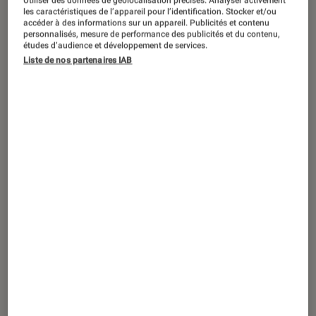
Utiliser des données de géolocalisation précises. Analyser activement
ACTU
les caractéristiques de l’appareil pour l’identification. Stocker et/ou
accéder à des informations sur un appareil. Publicités et contenu
Smartphones
•
08 fév. 2021
personnalisés, mesure de performance des publicités et du contenu,
Xiaomi Mi 11 : le retour du flagship killer
études d’audience et développement de services.
Liste de nos partenaires IAB