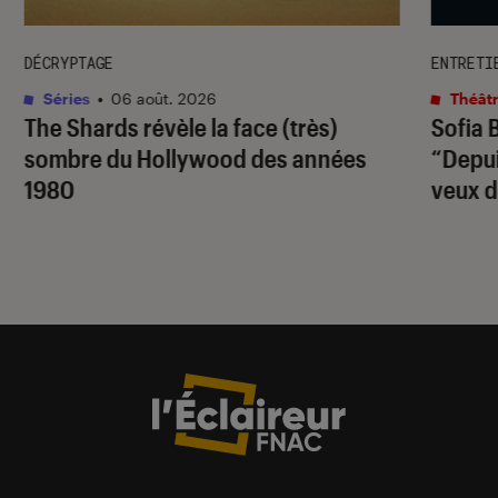
DÉCRYPTAGE
ENTRETI
Séries
•
06 août. 2026
Théâtr
The Shards
révèle la face (très)
Sofia 
sombre du Hollywood des années
“Depuis
1980
veux d