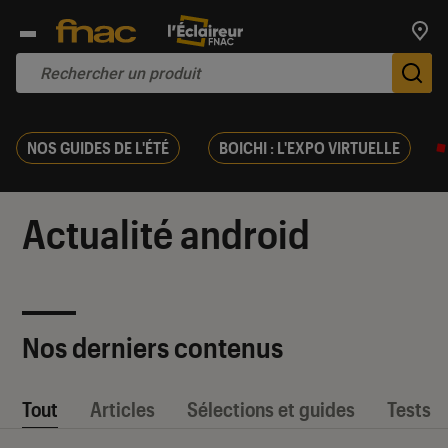
Trouv
De
NOS GUIDES DE L'ÉTÉ
BOICHI : L'EXPO VIRTUELLE
Actualité android
Nos derniers contenus
Tout
Articles
Sélections et guides
Tests