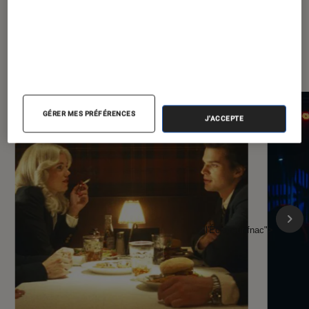
À la une de
VOIR TOUT
l'Éclaireur FNAC
GÉRER MES PRÉFÉRENCES
J'ACCEPTE
l'Éclaireur fnac">