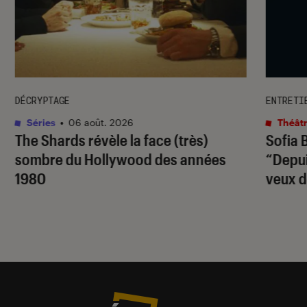
DÉCRYPTAGE
ENTRETI
Séries
•
06 août. 2026
Théâtr
The Shards
révèle la face (très)
Sofia 
sombre du Hollywood des années
“Depuis
1980
veux d