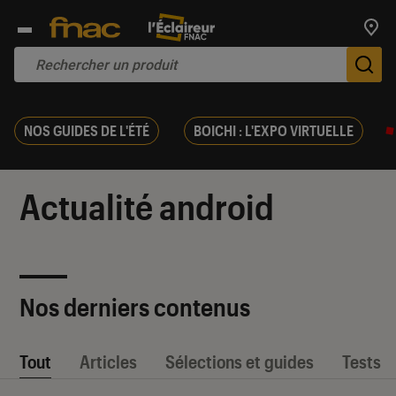
Trouv
De
NOS GUIDES DE L'ÉTÉ
BOICHI : L'EXPO VIRTUELLE
Actualité android
Nos derniers contenus
Tout
Articles
Sélections et guides
Tests