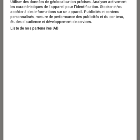
Utiliser des données de géolocalisation précises. Analyser activement
ACTU
les caractéristiques de l’appareil pour l’identification. Stocker et/ou
accéder à des informations sur un appareil. Publicités et contenu
Smartphones
•
12 août. 2021
personnalisés, mesure de performance des publicités et du contenu,
Samsung Galaxy Watch 4 et Watch 4
études d’audience et développement de services.
Liste de nos partenaires IAB
Classic : des montres Samsung sous
Wear OS