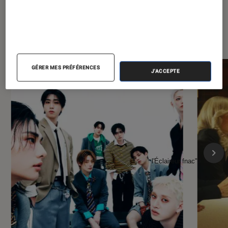
À la une de
VOIR TOUT
l'Éclaireur FNAC
GÉRER MES PRÉFÉRENCES
J'ACCEPTE
l'Éclaireur fnac">