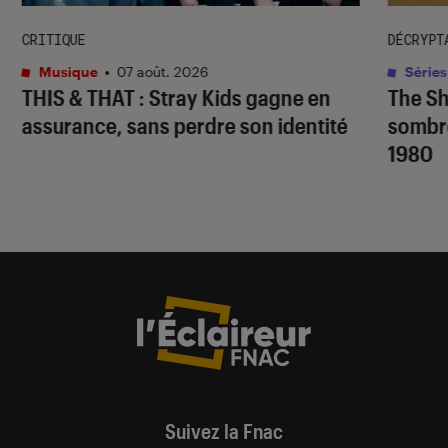
CRITIQUE
DÉCRYPT
Musique
•
07 août. 2026
Séries
THIS & THAT
: Stray Kids gagne en
The S
assurance, sans perdre son identité
sombr
1980
Suivez la Fnac