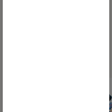
1
...
120
220
270
295
305
310
...
315
316
317
318
319
320
Les plus lus dans Sélections et
guides