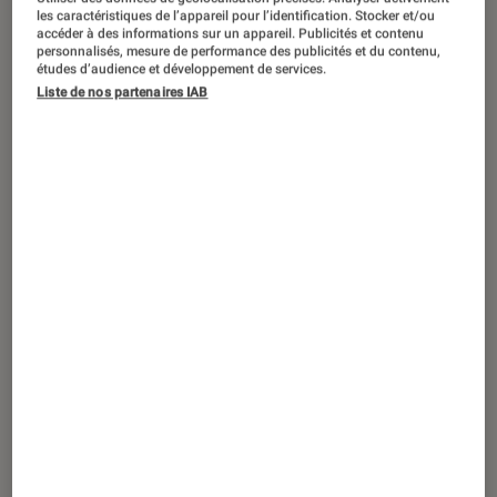
SÉLECTION
les caractéristiques de l’appareil pour l’identification. Stocker et/ou
accéder à des informations sur un appareil. Publicités et contenu
Son
•
27 avr. 2011
personnalisés, mesure de performance des publicités et du contenu,
Polk Audio TSi-100 : petite et généreuse
études d’audience et développement de services.
Liste de nos partenaires IAB