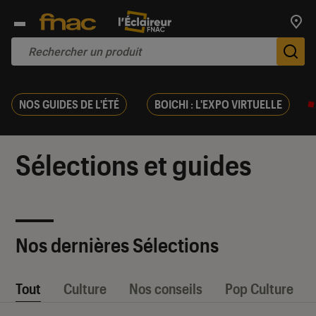
Trouv
De
NOS GUIDES DE L'ÉTÉ
BOICHI : L'EXPO VIRTUELLE
Sélections et guides
Nos dernières Sélections
Tout
Culture
Nos conseils
Pop Culture