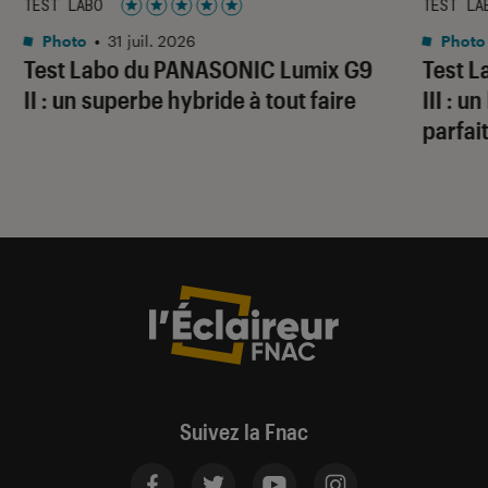
TEST LABO
TEST LA
Noté 5 étoiles sur 5
Photo
•
31 juil. 2026
Photo
Test Labo du PANASONIC Lumix G9
Test 
II : un superbe hybride à tout faire
III : 
parfai
Suivez la Fnac