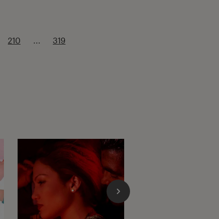
210
...
319