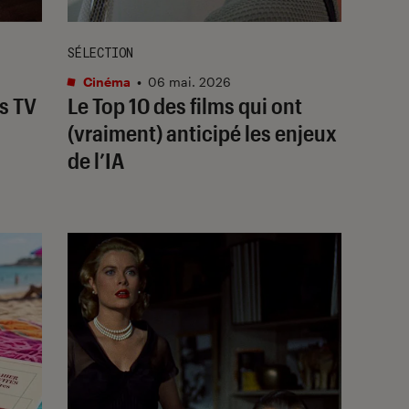
SÉLECTION
Cinéma
•
06 mai. 2026
s TV
Le Top 10 des films qui ont
(vraiment) anticipé les enjeux
de l’IA