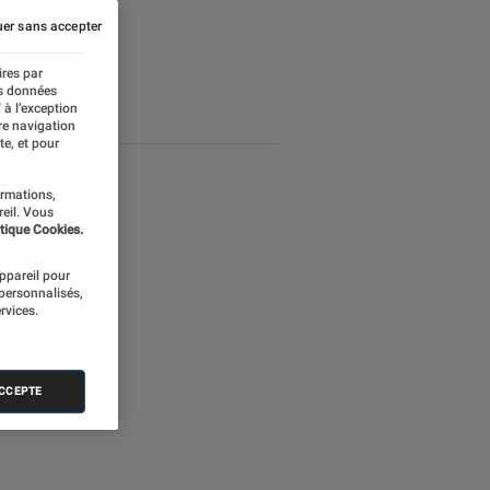
er sans accepter
ires par
es données
 à l’exception
re navigation
te, et pour
ormations,
reil. Vous
tique Cookies.
appareil pour
 personnalisés,
rvices.
ACCEPTE