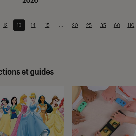
12
13
14
15
...
20
25
35
60
110
ctions et guides