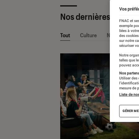
Vos préfé
Nos dernières Sélecti
FNAC et ses
exemple pou
liées à votr
Tout
Culture
Nos conseils
des cookies
sur notre c
sécuriser vo
Notre organ
telles que l
pouvez acce
Nos partenai
Utiliser des
l’identifica
mesure de p
Liste de no
GÉRER ME