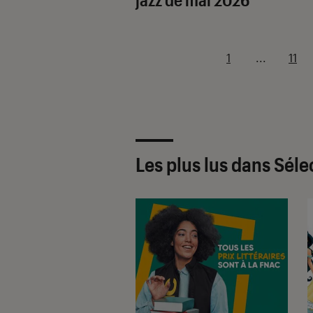
1
...
11
Les plus lus dans Séle