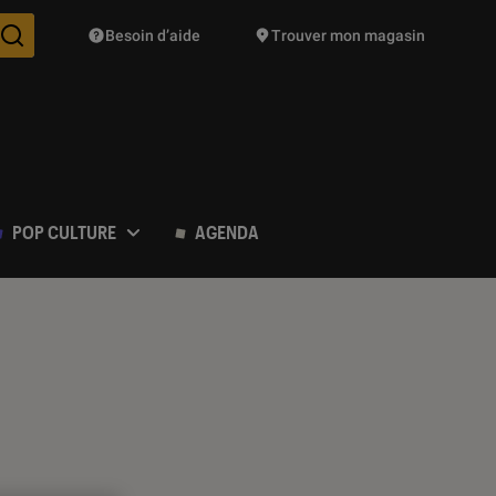
Besoin d’aide
Trouver mon magasin
Des suggestions de produits vont vous être proposées pendant vo
POP CULTURE
AGENDA