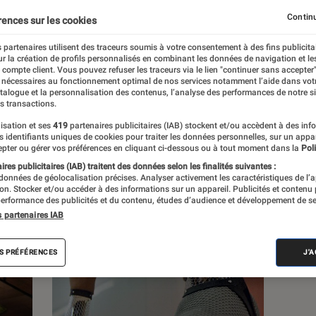
Continu
rences sur les cookies
ons
 partenaires utilisent des traceurs soumis à votre consentement à des fins publicita
r la création de profils personnalisés en combinant les données de navigation et l
e compte client. Vous pouvez refuser les traceurs via le lien "continuer sans accepter"
Pop Culture
Tech
 nécessaires au fonctionnement optimal de nos services notamment l’aide dans vot
atalogue et la personnalisation des contenus, l’analyse des performances de notre si
s transactions.
isation et ses
419
partenaires publicitaires (IAB) stockent et/ou accèdent à des inf
es identifiants uniques de cookies pour traiter les données personnelles, sur un appa
pter ou gérer vos préférences en cliquant ci-dessous ou à tout moment dans la
Poli
res publicitaires (IAB) traitent des données selon les finalités suivantes :
 données de géolocalisation précises. Analyser activement les caractéristiques de l’
tion. Stocker et/ou accéder à des informations sur un appareil. Publicités et contenu
erformance des publicités et du contenu, études d’audience et développement de se
s partenaires IAB
S PRÉFÉRENCES
J'