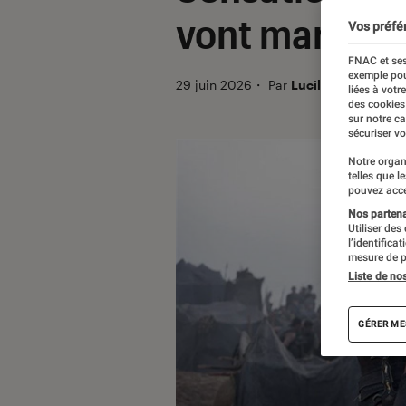
vont marquer
Vos préfé
FNAC et ses
exemple pou
29 juin 2026
・
Par
Lucile B.
liées à votr
des cookies
sur notre c
sécuriser vo
Notre organ
telles que l
pouvez acce
Nos partenai
Utiliser des
l’identifica
mesure de p
Liste de no
GÉRER ME