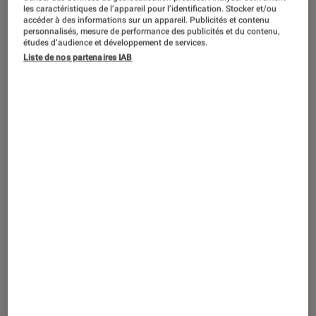
Des dizaines d’artistes auront profité
les caractéristiques de l’appareil pour l’identification. Stocker et/ou
du mois de février pour nous offrir de
accéder à des informations sur un appareil. Publicités et contenu
personnalisés, mesure de performance des publicités et du contenu,
nouveaux titres. Des retours japonais
études d’audience et développement de services.
Liste de nos partenaires IAB
en fanfare de NCT Dream et Stray Kids
en passant par les retours de The
Boyz, StayC et Key, Kpop in Paris
revient sur une sélection concoctée
avec amour et passion du mois qui
s’achève pour la Fnac.
Stray Kids –
The Sound
Le coup de cœur d’Astrid