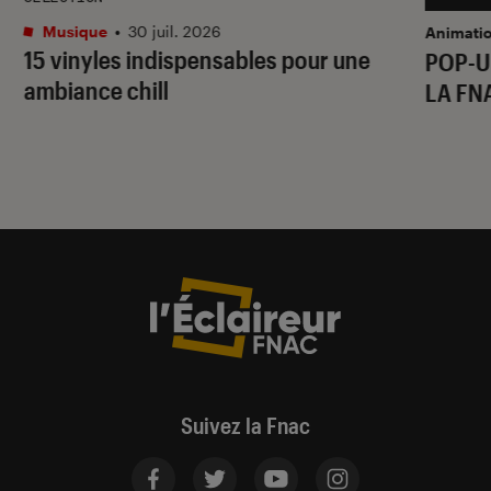
Musique
•
30 juil. 2026
Animati
15 vinyles indispensables pour une
POP-U
ambiance chill
LA FN
Suivez la Fnac