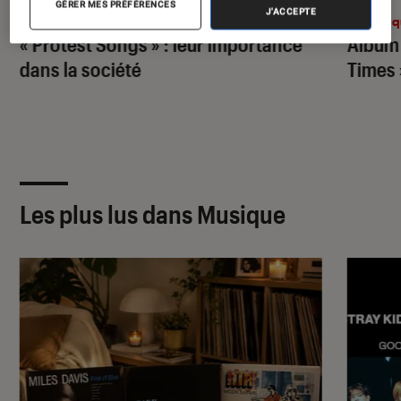
GÉRER MES PRÉFÉRENCES
J'ACCEPTE
Musique
•
12 juil. 2023
Musiq
« Protest Songs » : leur importance
Album 
dans la société
Times 
Les plus lus dans Musique