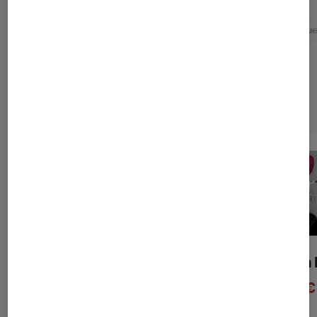
Fête des pères
Idée cadeau
Idée cadeau musiqu
Sélection de produits
Le désordre des choses
Amour Chien 
10€
17€
À partir de
À partir de