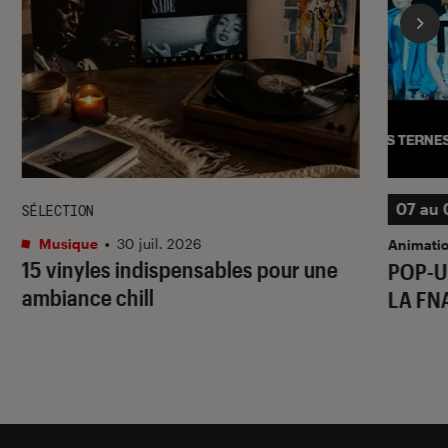
07 au 
SÉLECTION
Musique
•
30 juil. 2026
Animati
15 vinyles indispensables pour une
POP-U
ambiance chill
LA FN