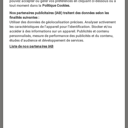
pouvez accepter ou gérer vos préférences en cliquant ci-dessous ou à
ce que vous allez bien pouvoir offrir à
tout moment dans la
Politique Cookies.
Nos partenaires publicitaires (IAB) traitent des données selon les
votre papa chéri. Pour changer de la
finalités suivantes :
Utiliser des données de géolocalisation précises. Analyser activement
cravate, du rasoir ou des chaussettes,
les caractéristiques de l’appareil pour l’identification. Stocker et/ou
pourquoi ne pas jeter une oreille, voire
accéder à des informations sur un appareil. Publicités et contenu
personnalisés, mesure de performance des publicités et du contenu,
les deux, dans notre sélection
études d’audience et développement de services.
Liste de nos partenaires IAB
musicale éclectique des meilleurs
albums du moment.
Variété française
Alain Chamfort
–
Le
désordre des choses
On retrouve dans
Le