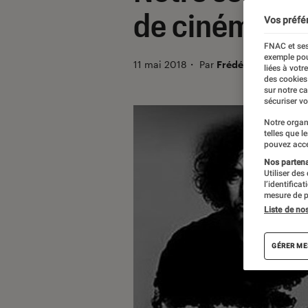
de cinéma
Vos préfé
FNAC et ses
exemple pou
11 mai 2018
・
Par
Frédérique
liées à votr
des cookies
sur notre c
sécuriser vo
Notre organ
telles que l
pouvez acce
Nos partenai
Utiliser des
l’identifica
mesure de p
Liste de no
GÉRER ME