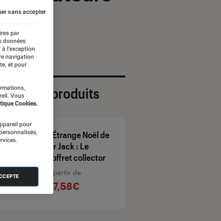
er sans accepter
ires par
es données
 à l’exception
re navigation
te, et pour
ormations,
ection de produits
reil. Vous
tique Cookies.
appareil pour
 personnalisés,
L'Étrange Noël de
rvices.
Mr Jack : Le
Coffret collector
À partir de
ACCEPTE
47,58€