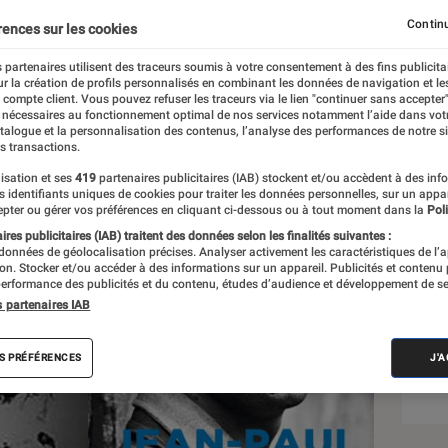
Continu
rences sur les cookies
 partenaires utilisent des traceurs soumis à votre consentement à des fins publicita
r la création de profils personnalisés en combinant les données de navigation et l
e compte client. Vous pouvez refuser les traceurs via le lien "continuer sans accepter"
 nécessaires au fonctionnement optimal de nos services notamment l’aide dans vot
atalogue et la personnalisation des contenus, l’analyse des performances de notre si
s transactions.
isation et ses
419
partenaires publicitaires (IAB) stockent et/ou accèdent à des inf
Sél
es identifiants uniques de cookies pour traiter les données personnelles, sur un appa
pter ou gérer vos préférences en cliquant ci-dessous ou à tout moment dans la
Poli
res publicitaires (IAB) traitent des données selon les finalités suivantes :
 données de géolocalisation précises. Analyser activement les caractéristiques de l’
tion. Stocker et/ou accéder à des informations sur un appareil. Publicités et contenu
erformance des publicités et du contenu, études d’audience et développement de se
s partenaires IAB
S PRÉFÉRENCES
J'