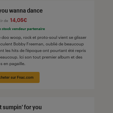
you wanna dance
14,05€
tir de
n stock vendeur partenaire
 doo woop, rock et proto-soul vient se glisser
ruculent Bobby Freeman, oublié de beaucoup
nt les hits de l'époque ont pourtant été repris
beaucoup. Ici son tout premier album et des
s en pagaille.
cheter sur Fnac.com
ot sumpin' for you