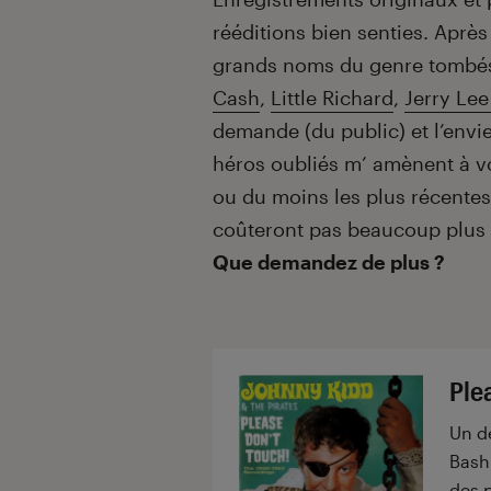
rééditions bien senties. Aprè
grands noms du genre tombés
Cash
,
Little Richard
,
Jerry Lee
demande (du public) et l’envi
héros oubliés m’ amènent à vo
ou du moins les plus récentes
coûteront pas beaucoup plus c
Que demandez de plus ?
Ple
Un d
Bash
des 