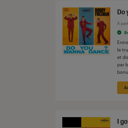
Do 
À par
E
Entre
le t
et do
par 
bonu
A
I g