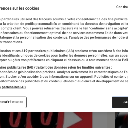
Continu
rences sur les cookies
 partenaires utilisent des traceurs soumis à votre consentement à des fins publicita
r la création de profils personnalisés en combinant les données de navigation et l
e compte client. Vous pouvez refuser les traceurs via le lien "continuer sans accepter"
 nécessaires au fonctionnement optimal de nos services notamment l’aide dans vot
Les
atalogue et la personnalisation des contenus, l’analyse des performances de notre si
s transactions.
isation et ses
419
partenaires publicitaires (IAB) stockent et/ou accèdent à des inf
es identifiants uniques de cookies pour traiter les données personnelles, sur un appa
pter ou gérer vos préférences en cliquant ci-dessous ou à tout moment dans la
Poli
res publicitaires (IAB) traitent des données selon les finalités suivantes :
 données de géolocalisation précises. Analyser activement les caractéristiques de l’
tion. Stocker et/ou accéder à des informations sur un appareil. Publicités et contenu
erformance des publicités et du contenu, études d’audience et développement de se
s partenaires IAB
S PRÉFÉRENCES
J'