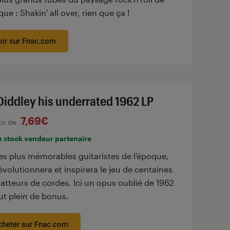
que : Shakin' all over, rien que ça !
oir sur Fnac.com
Diddley his underrated 1962 LP
7,69€
tir de
n stock vendeur partenaire
es plus mémorables guitaristes de l'époque,
évolutionnera et inspirera le jeu de centaines
atteurs de cordes. Ici un opus oublié de 1962
ut plein de bonus.
cheter sur Fnac.com