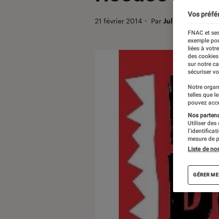
Vos préfé
21 février 2014
・
Par
Julien D.
FNAC et ses
exemple pou
liées à votr
des cookies
sur notre c
sécuriser vo
Notre organ
telles que l
pouvez acce
Nos partenai
Utiliser des
l’identifica
mesure de p
Liste de no
GÉRER ME