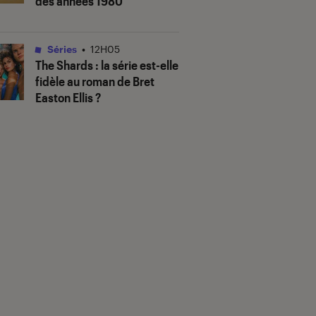
des années 1980
Séries
•
12H05
The Shards
: la série est-elle
fidèle au roman de Bret
Easton Ellis ?