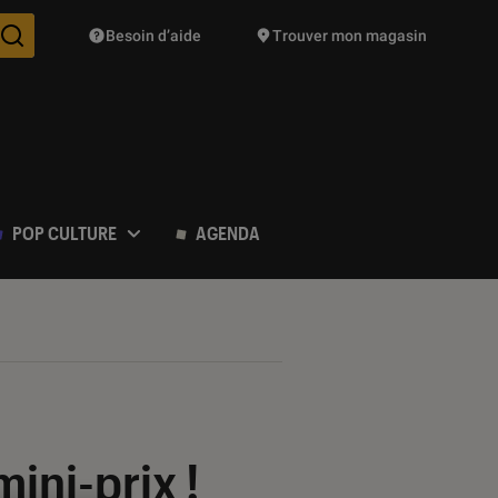
Besoin d’aide
Trouver mon magasin
Des suggestions de produits vont vous être proposées pendant vo
POP CULTURE
AGENDA
ini-prix !