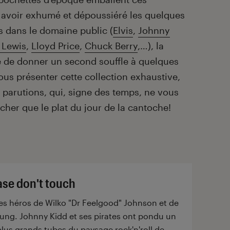
s avoir exhumé et dépoussiéré les quelques
 dans le domaine public (
Elvis
,
Johnny
 Lewis
,
Lloyd Price
,
Chuck Berry
,…), la
e de donner un second souffle à quelques
us présenter cette collection exhaustive,
 parutions, qui, signe des temps, ne vous
her que le plat du jour de la cantoche!
ase don't touch
es héros de Wilko "Dr Feelgood" Johnson et de
ung. Johnny Kidd et ses pirates ont pondu un
plus grands tubes du paysage rock'n'roll de