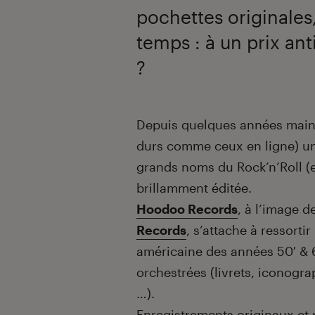
pochettes originales,
temps : à un prix an
?
Introduction
Depuis quelques années maint
durs comme ceux en ligne) un
grands noms du Rock’n’Roll (e
brillamment éditée.
Hoodoo Records
, à l’image d
Records
, s’attache à ressort
américaine des années 50′ & 
orchestrées (livrets, iconogra
…).
Enregistrements originaux et