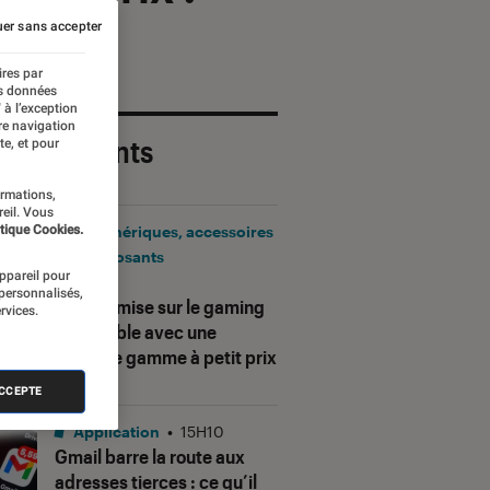
er sans accepter
ires par
es données
 à l’exception
re navigation
 plus récents
te, et pour
ormations,
reil. Vous
tique Cookies.
Périphériques, accessoires
et composants
appareil pour
•
17H25
 personnalisés,
Corsair mise sur le gaming
rvices.
accessible avec une
nouvelle gamme à petit prix
ACCEPTE
Application
•
15H10
Gmail barre la route aux
adresses tierces : ce qu’il