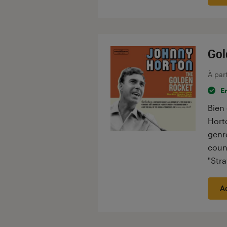
Gol
À par
E
Bien
Hort
genre
count
"Stra
A