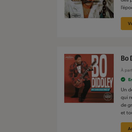
l'épo
V
Bo 
À par
E
Un d
qui r
de gr
et to
A