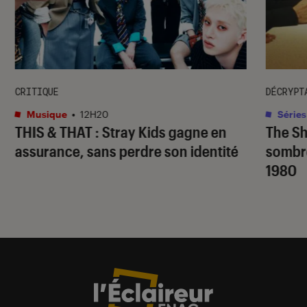
CRITIQUE
DÉCRYPT
Musique
•
12H20
Séries
THIS & THAT
: Stray Kids gagne en
The S
assurance, sans perdre son identité
sombr
1980