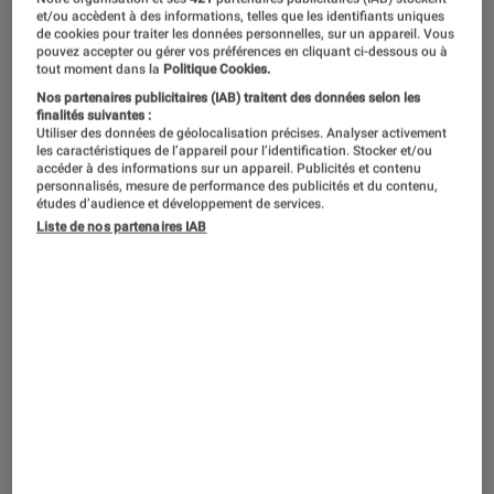
« C’est pas d’ma faute », « j’ai pas fait
et/ou accèdent à des informations, telles que les identifiants uniques
exprès », « c’est lui c’est pas moi » …
de cookies pour traiter les données personnelles, sur un appareil. Vous
pouvez accepter ou gérer vos préférences en cliquant ci-dessous ou à
Marre d’entendre des excuses de ce
tout moment dans la
Politique Cookies.
genre tout au long de la journée ?
Nos partenaires publicitaires (IAB) traitent des données selon les
finalités suivantes :
Voici une petite sélection pour
Utiliser des données de géolocalisation précises. Analyser activement
les caractéristiques de l’appareil pour l’identification. Stocker et/ou
expliquer aux petits et aux grands que
accéder à des informations sur un appareil. Publicités et contenu
personnalisés, mesure de performance des publicités et du contenu,
les bêtises, c’est bien, mais en petite
études d’audience et développement de services.
Liste de nos partenaires IAB
quantité, c’est mieux ! Parce qu’une
bêtise évitée, c’est un bisou de gagné,
et surtout un coin en moins à visiter…
Introduction
« C’est pas d’ma faute », « j’ai pas fait
exprès », « c’est lui c’est pas moi »…
Marre d’entendre des excuses de ce genre tout
au long de la journée ? Voici une petite