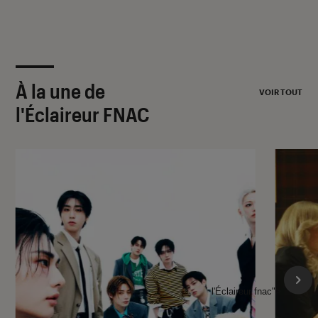
À la une de
VOIR TOUT
l'Éclaireur FNAC
l'Éclaireur fnac">